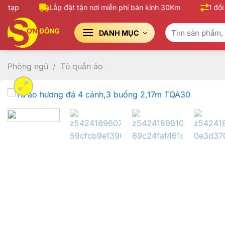
Bỏ
tạp
Lắp đặt tận nơi miễn phí bán kính 30Km
1 đổi 1
qua
Tìm
nội
DANH MỤC
kiếm:
dung
Phòng ngủ
/
Tủ quần áo