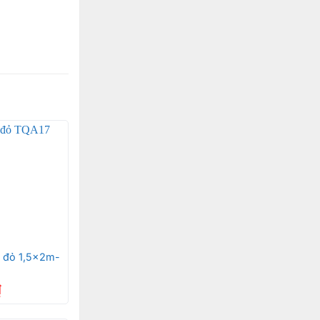
vô cùng đẹp
u hút.
i dễ dàng sử
cho bộ sản
sang trọng
 đỏ 1,5x2m-
₫