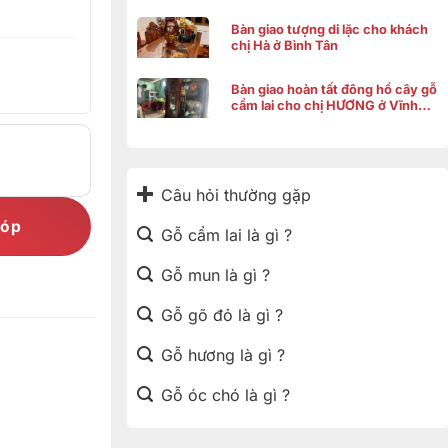
Bàn giao tượng di lặc cho khách
chị Hà ở Bình Tân
Bàn giao hoàn tất đông hồ cây gỗ
cẩm lai cho chị HƯƠNG ở Vĩnh
Thạnh Cần Thơ
Câu hỏi thường gặp
góp
Gỗ cẩm lai là gì ?
Gỗ mun là gì ?
Gỗ gõ đỏ là gì ?
Gỗ hương là gì ?
Gỗ óc chó là gì ?