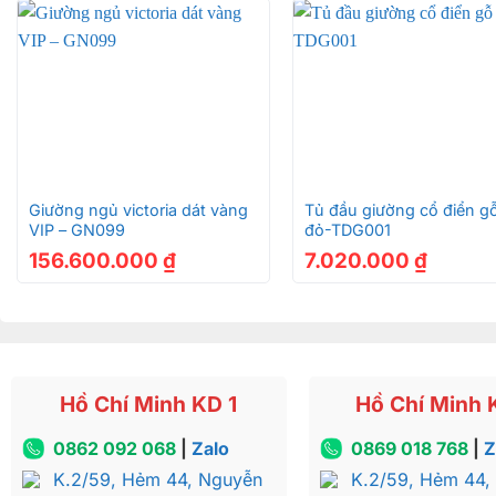
Chất Liệu
+
+
Gỗ hương đá thuộc dòng gỗ cao cấp nhóm 1, màu nâu của
theo thời gian. Vân gỗ nhiều và dày có màu nâu ánh hồn
Giường ngủ victoria dát vàng
Tủ đầu giường cổ điển g
đường vân gỗ khá tự nhiên và liền mạch. Chất gỗ rắn chắc
VIP – GN099
đỏ-TDG001
chất đặc biệt, gỗ hương đá mang đến thời gian sử dụng b
156.600.000
₫
7.020.000
₫
trên thì trường ngày càng khan hiếm, nên sử dụng các s
mang đến sang trọng hôm nay – giá trị mai sau.
Kích thước của Tủ quần áo hương đ
Hồ Chí Minh KD 1
Hồ Chí Minh 
Kích thước: Cao 2m17 x Ngang 2m17 x Sâu 65cm.Với thô
này phù hợp với không gian phòng ngủ cổ điển rộng lớn 
0862 092 068
|
Zalo
0869 018 768
|
Z
Kiểu dáng
K.2/59, Hẻm 44, Nguyễn
K.2/59, Hẻm 44,