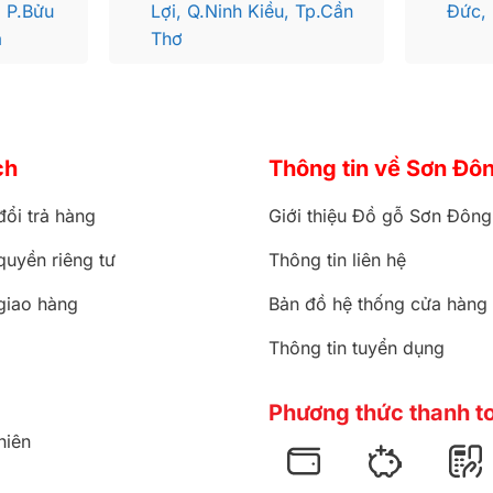
, P.Bửu
Lợi, Q.Ninh Kiều, Tp.Cần
Đức,
a
Thơ
uôn là sự lựa chọn cho gia chủ nào có nội thất theo pho
ch
Thông tin về Sơn Đô
đặc biệt là họa tiết ở phần cánh tủ cực kì độc đáo, lạ mắt
đổi trả hàng
Giới thiệu Đồ gỗ Sơn Đông
ông khiến cho sản phẩm càng trở nên cuốn hút và ấn tượng
 kế dành cho những người thèm hương vị đậm đà. Nâng tầm 
quyền riêng tư
Thông tin liên hệ
giao hàng
Bản đồ hệ thống cửa hàng
 1 hộc kéo tủ lớn rộng rãi
Thông tin tuyển dụng
Phương thức thanh t
hiên
g đảm bảo hài lòng
 Sơn Đông