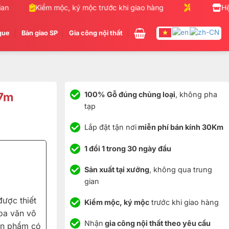
Kiểm mộc, ký mộc trước khi giao hàng
Nhận gia công
Hệ
gue
Bàn giao SP
Gia công nội thất
17m
100% Gỗ đúng chủng loại
, không pha
tạp
Lắp đặt tận nơi
miễn phí bán kính 30Km
1 đổi 1 trong 30 ngày đầu
Sản xuất tại xưởng
, không qua trung
gian
được thiết
Kiểm mộc, ký mộc
trước khi giao hàng
oa văn vô
Nhận
gia công nội thất theo yêu cầu
ản phẩm có