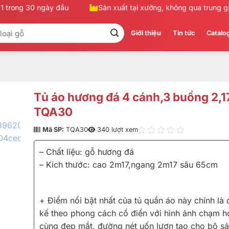
 trong 30 ngày đầu
Sản xuất tại xưởng, không qua trung gian
Giới thiệu
Tin tức
Catalo
Tủ áo hương đá 4 cánh,3 buồng 2,
TQA30
Mã SP:
TQA30
340 lượt xem
– Chất liệu: gỗ hương đá
– Kích thước: cao 2m17,ngang 2m17 sâu 65cm
+ Điểm nổi bật nhất của tủ quần áo này chính là 
kế theo phong cách cổ điển với hình ảnh chạm h
cùng đẹp mắt, đường nét uốn lượn tạo cho bộ s