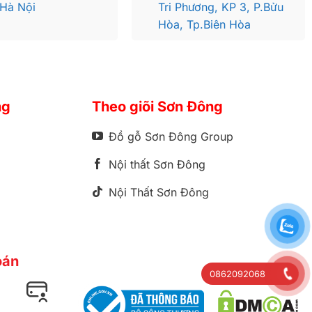
 Hà Nội
Tri Phương, KP 3, P.Bửu
Hòa, Tp.Biên Hòa
ng cách cổ
ng
Theo giõi Sơn Đông
 được tạo nên
Đồ gỗ Sơn Đông Group
.Khám phá
hành trình
Nội thất Sơn Đông
Nội Thất Sơn Đông
oán
0862092068