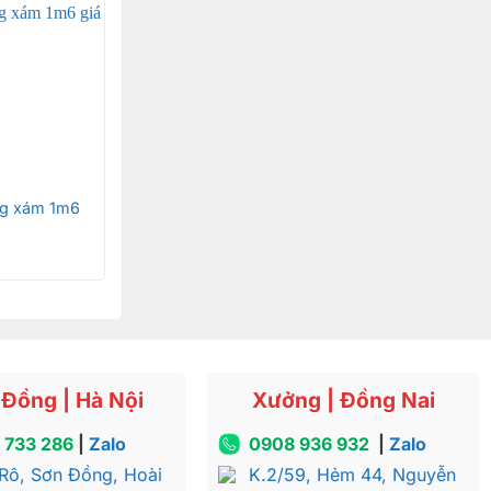
 bị biến đổi
bởi những
g xám 1m6
vô số tính
i gỗ nhóm 1
ẩm mỹ mà còn
Đồng | Hà Nội
Xưởng | Đồng Nai
 quần áo
 733 286
|
Zalo
0908 936 932
|
Zalo
Rô, Sơn Đồng, Hoài
K.2/59, Hẻm 44, Nguyễn