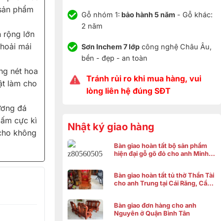
 sản phẩm
Gỗ nhóm 1:
bảo hành 5 năm
- Gỗ khác:
2 năm
 rộng lớn
thoải mái
Sơn Inchem 7 lớp
công nghệ Châu Âu,
bền - đẹp - an toàn
ng nét hoa
Tránh rủi ro khi mua hàng, vui
ật làm cho
lòng liên hệ đúng SĐT
ương đá
 ấm cực kì
Nhật ký giao hàng
 cho không
Bàn giao hoàn tất bộ sản phẩm
hiện đại gỗ gõ đỏ cho anh Minh ở
Bình Chánh
Bàn giao hoàn tất tủ thờ Thần Tài
cho anh Trung tại Cái Răng, Cần
Thơ
Bàn giao đơn hàng cho anh
Nguyên ở Quận Bình Tân