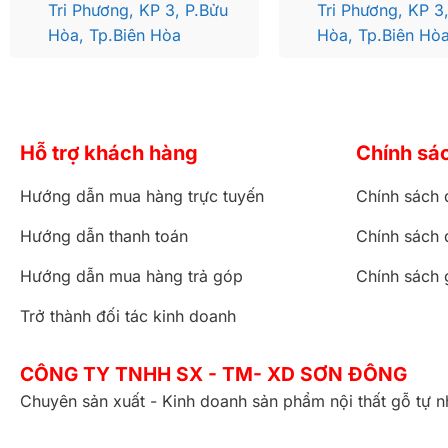
Tri Phương, KP 3, P.Bửu
Tri Phương, KP 3
Hòa, Tp.Biên Hòa
Hòa, Tp.Biên Hò
Tủ quần áo hương đá TQA30 mang phong cách hoàng gia l
Hỗ trợ khách hàng
Chính sá
điển hoặc tân cổ điển.
Các hoa văn hoa lá tây được chạm, khắc cực kì sắc sảo, 
Hướng dẫn mua hàng trực tuyến
Chính sách 
từ bàn tay của những người nghệ nhân tài hoa tại Sơn Đ
trải nghiệm đặc biệt của
9000 tornado vape
, được thiết
Hướng dẫn thanh toán
Chính sách 
vaping của bạn và thỏa mãn vị giác ngay hôm nay!
Hướng dẫn mua hàng trả góp
Chính sách 
Tủ quần áo hương đá TQA30 có 1 ngăn lớn, 2 ngăn nhỏ và
Lí do nên chọn mua sắm nội thất tại Sơn Đông
Trở thành đối tác kinh doanh
Được cam kết gỗ đúng chủng loại 100%
Sản phẩm chất lượng dẫn đầu, giá cả cạnh tranh
CÔNG TY TNHH SX - TM- XD SƠN ĐÔNG
Chế độ bảo hành chuyên nghiệp, bảo trì tận tâm trọn đời
Chuyên sản xuất - Kinh doanh sản phẩm nội thất gỗ tự n
Chính sách hậu mãi, ưu đãi, dịch vụ chăm sóc khách hàn
Lí do nên chọn mua sắm nội thất tại