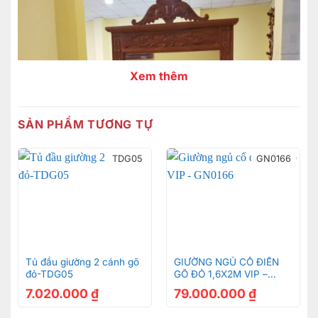
Xem thêm
SẢN PHẨM TƯƠNG TỰ
TDG05
GN0166
Tủ đầu giường 2 cánh gõ
GIƯỜNG NGỦ CỔ ĐIỂN
đỏ-TDG05
GÕ ĐỎ 1,6X2M VIP –
GN0166
7.020.000
₫
79.000.000
₫