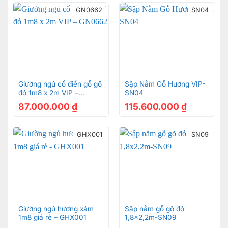
GN0662
SN04
Giường ngủ cổ điển gỗ gõ
Sập Nằm Gỗ Hương VIP-
đỏ 1m8 x 2m VIP –
SN04
GN0662
87.000.000
₫
115.600.000
₫
GHX001
SN09
Giường ngủ hương xám
Sập nằm gỗ gõ đỏ
1m8 giá rẻ – GHX001
1,8×2,2m-SN09