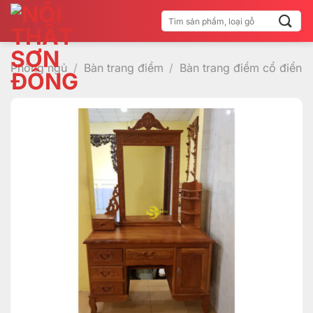
Bỏ
Tìm
qua
kiếm:
nội
dung
Phòng ngủ
/
Bàn trang điểm
/
Bàn trang điểm cổ điển