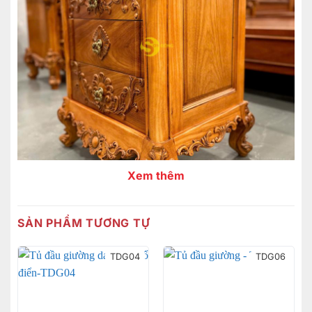
Xem thêm
SẢN PHẨM TƯƠNG TỰ
TDG04
TDG06