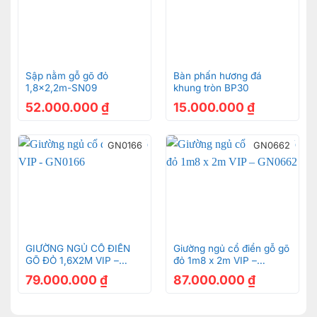
Sập nằm gỗ gõ đỏ
Bàn phấn hương đá
1,8×2,2m-SN09
khung tròn BP30
52.000.000
₫
15.000.000
₫
GN0166
GN0662
GIƯỜNG NGỦ CỔ ĐIỂN
Giường ngủ cổ điển gỗ gõ
GÕ ĐỎ 1,6X2M VIP –
đỏ 1m8 x 2m VIP –
GN0166
GN0662
79.000.000
₫
87.000.000
₫