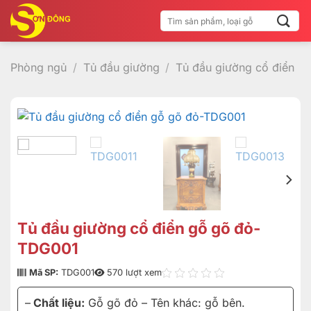
Bỏ
Tìm
qua
kiếm:
nội
dung
Phòng ngủ
/
Tủ đầu giường
/
Tủ đầu giường cổ điển
Tủ đầu giường cổ điển gỗ gõ đỏ-
TDG001
Mã SP:
TDG001
570 lượt xem
–
Chất liệu:
Gỗ gõ đỏ – Tên khác: gỗ bên.