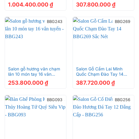
món – BBG208D
1.004.400.000
₫
307.800.000
₫
BBG243
BBG269
Salon gỗ hương vân chạm
Salon Gỗ Cẩm Lai Minh
lân 10 món tay 16 vân
Quốc Chạm Đào Tay 14
tuyển – BBG243
BBG269 Sắc Nét
253.800.000
₫
387.720.000
₫
BBG093
BBG256