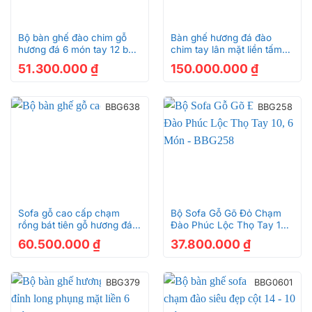
Bộ bàn ghế đào chim gỗ
Bàn ghế hương đá đào
hương đá 6 món tay 12 bàn
chim tay lân mặt liền tấm
chạm BBG043A
5cm 6 món tay 14 BBG591
51.300.000
₫
150.000.000
₫
BBG638
BBG258
Sofa gỗ cao cấp chạm
Bộ Sofa Gỗ Gõ Đỏ Chạm
rồng bát tiên gỗ hương đá
Đào Phúc Lộc Thọ Tay 10,
tay 12, 6 món – BBG638
6 Món – BBG258
60.500.000
₫
37.800.000
₫
BBG379
BBG0601