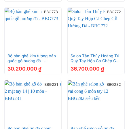
BBG773
BBG772
Bộ bàn ghế kim tượng trấn
Salon Tần Thủy Hoàng Tứ
quốc gỗ hương đá –
Quý Tay Hộp Cá Chép Gỗ
BBG773
Hương Đá – BBG772
30.200.000
₫
36.700.000
₫
BBG231
BBG282
Bộ bàn ghế gõ đỏ chạm
Bàn ghế salon gỗ gõ đỏ