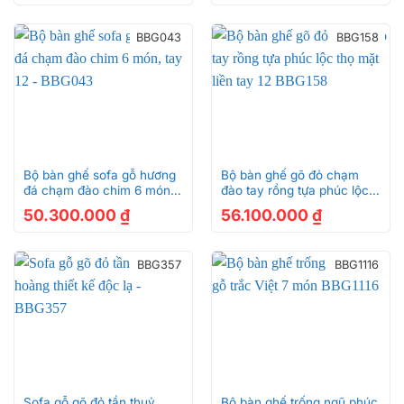
BBG043
BBG158
Bộ bàn ghế sofa gỗ hương
Bộ bàn ghế gõ đỏ chạm
đá chạm đào chim 6 món,
đào tay rồng tựa phúc lộc
tay 12 – BBG043
thọ mặt liền tay 12 BBG158
50.300.000
₫
56.100.000
₫
BBG357
BBG1116
Sofa gỗ gõ đỏ tần thuỷ
Bộ bàn ghế trống ngũ phúc