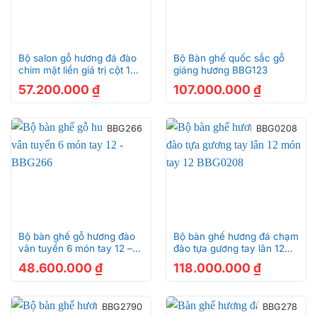
Bộ salon gỗ hương đá đào
Bộ Bàn ghế quốc sắc gỗ
chim mặt liền giá trị cột 12 –
giáng hương BBG123
6 món BBG254
57.200.000
₫
107.000.000
₫
BBG266
BBG0208
Bộ bàn ghế gỗ hương đào
Bộ bàn ghế hương đá chạm
vân tuyển 6 món tay 12 –
đào tựa gương tay lân 12
BBG266
món tay 12 BBG0208
48.600.000
₫
118.000.000
₫
BBG2790
BBG278