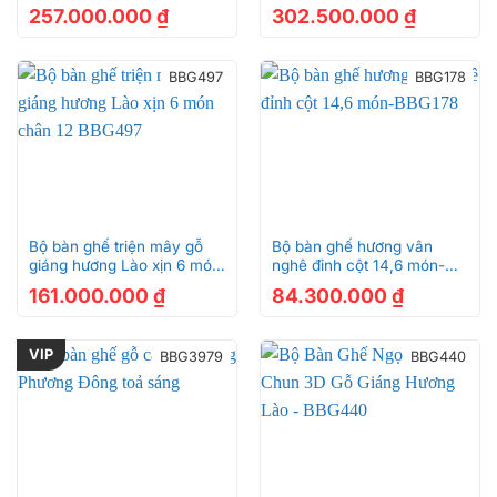
BBG80A siêu vip
– BBG1440
257.000.000
₫
302.500.000
₫
BBG497
BBG178
Bộ bàn ghế triện mây gỗ
Bộ bàn ghế hương vân
giáng hương Lào xịn 6 món
nghê đỉnh cột 14,6 món-
chân 12 BBG497
BBG178
161.000.000
₫
84.300.000
₫
VIP
BBG3979
BBG440