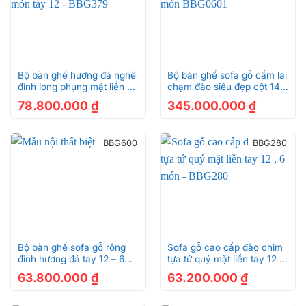
Bộ bàn ghế hương đá nghê
Bộ bàn ghế sofa gỗ cẩm lai
đỉnh long phụng mặt liền 6
chạm đào siêu đẹp cột 14 –
món tay 12 – BBG379
10 món BBG0601
78.800.000
₫
345.000.000
₫
BBG600
BBG280
Bộ bàn ghế sofa gỗ rồng
Sofa gỗ cao cấp đào chim
đỉnh hương đá tay 12 – 6
tựa tứ quý mặt liền tay 12 ,
món BBG600
6 món – BBG280
63.800.000
₫
63.200.000
₫