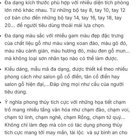
Đa dạng kích thước phù hợp với nhiều diện tích phòng
lớn nhỏ khác nhau. Từ những bộ tay 8, tay 10, tay 12
cơ bản cho đến những bộ tay 14, tay 16, tay 18, tay
20... để người tiêu dùng thoải mái lựa chọn.
Đa dạng màu sắc với nhiều gam màu đẹp đặc trưng
của chất liệu gỗ như màu vàng xoan đào, màu gõ đỏ,
màu nâu cánh gián, màu hương đỏ, màu đen gỗ mun...
mà không loại sơn nhân tạo nào có thể làm được.
Kiểu dáng, mẫu mã đa dạng, được thiết kế theo nhiều
phong cách như salon gỗ cổ điển, tân cổ điển hay
salon gỗ hiện đại,...Đáp ứng mọi như cầu của người
tiêu dùng.
Ý nghĩa phong thủy tích cực với những họa tiết chạm
trổ mang nhiều tầng văn hóa như chạm đào, chạm voi,
chạm tứ linh, chạm nghê, chạm Rồng, chạm tứ quý...
Không chỉ làm đẹp mà còn có tác dụng phong thủy
tích cực mang tới may mắn, tài lộc và sự bình an cho