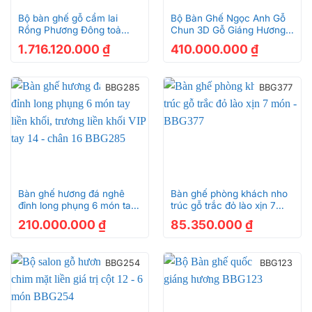
Bộ bàn ghế gỗ cẩm lai
Bộ Bàn Ghế Ngọc Anh Gỗ
Rồng Phương Đông toả
Chun 3D Gỗ Giáng Hương
sáng VN VIP – BBG3979
Lào – BBG440
1.716.120.000
₫
410.000.000
₫
BBG285
BBG377
Bàn ghế hương đá nghê
Bàn ghế phòng khách nho
đỉnh long phụng 6 món tay
trúc gỗ trắc đỏ lào xịn 7
liền khối, trương liền khối
món – BBG377
210.000.000
₫
85.350.000
₫
VIP tay 14 – chân 16
BBG285
BBG254
BBG123