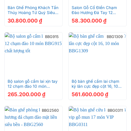
Bàn Ghế Phòng Khách Tần
Salon Gỗ Cổ Điển Chạm
Thủy Hoàng Tứ Quý Siêu
Đào Hương Đá Tay 12
Vip – BBG093
Đẳng Cấp – BBG256
30.800.000
₫
58.300.000
₫
BBG915
BBG1309
Bộ salon gỗ cẩm lai xịn tay
Bộ bàn ghế cẩm lai chạm
12 chạm đào 10 món
kỳ lân cực đẹp cột 16, 10
BBG915 chất lượng tốt
món BBG1309
265.200.000
₫
561.600.000
₫
BBG2560
BBG0311