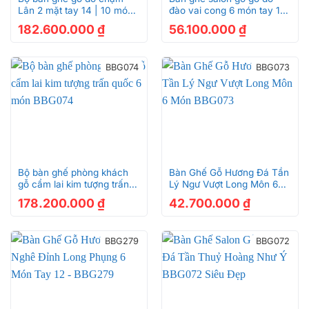
Lân 2 mặt tay 14 | 10 món
đào vai cong 6 món tay 12
– BBG231
BBG282 siêu bền
182.600.000
₫
56.100.000
₫
BBG074
BBG073
Bộ bàn ghế phòng khách
Bàn Ghế Gỗ Hương Đá Tần
gỗ cẩm lai kim tượng trấn
Lý Ngư Vượt Long Môn 6
quốc 6 món BBG074
Món BBG073
178.200.000
₫
42.700.000
₫
BBG279
BBG072