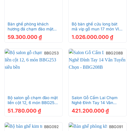
Bàn ghế phòng khách
Bộ bàn ghế cửu long bát
hương đá chạm đào mặt
mã vip gỗ mun 17 món VIP
liền siêu bền – BBG2560
BBG0311
59.300.000
₫
1.026.000.000
₫
BBG253
BBG208B
Bộ salon gỗ chạm đào mặt
Salon Gỗ Cẩm Lai Chạm
liền cột 12, 6 món BBG253
Nghê Đỉnh Tay 14 Vân
siêu bền
Tuyển Chọn – BBG208B
51.780.000
₫
421.200.000
₫
BBG092
BBG091