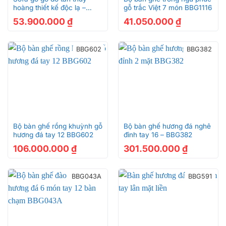
hoàng thiết kế độc lạ –
gỗ trắc Việt 7 món BBG1116
BBG357
53.900.000
₫
41.050.000
₫
BBG602
BBG382
Bộ bàn ghế rồng khuỳnh gỗ
Bộ bàn ghế hương đá nghê
hương đá tay 12 BBG602
đỉnh tay 16 – BBG382
106.000.000
₫
301.500.000
₫
BBG043A
BBG591