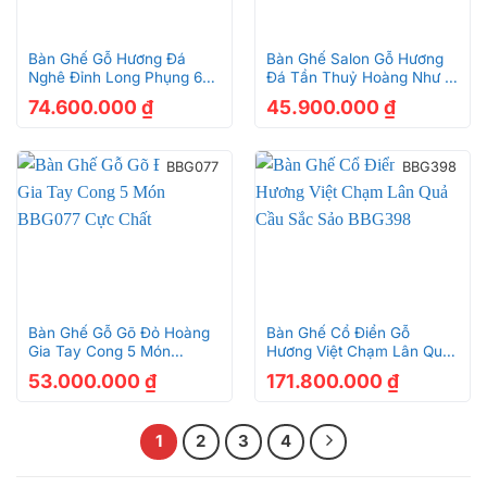
Bàn Ghế Gỗ Hương Đá
Bàn Ghế Salon Gỗ Hương
Nghê Đỉnh Long Phụng 6
Đá Tần Thuỷ Hoàng Như Ý
Món Tay 12 – BBG279
BBG072 Siêu Đẹp
74.600.000
₫
45.900.000
₫
BBG077
BBG398
Bàn Ghế Gỗ Gõ Đỏ Hoàng
Bàn Ghế Cổ Điển Gỗ
Gia Tay Cong 5 Món
Hương Việt Chạm Lân Quả
BBG077 Cực Chất
Cầu Sắc Sảo BBG398
53.000.000
₫
171.800.000
₫
1
2
3
4