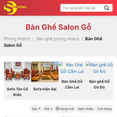
Bỏ
Tìm
qua
kiếm:
nội
dung
Bàn Ghế Salon Gỗ
Phòng Khách
/
Bàn ghế phòng khách
/
Bàn Ghế
Salon Gỗ
Bàn Ghế Gỗ
Bàn ghế Gỗ
Cẩm Lai
Gõ Đỏ
Sofa Tân Cổ
Sofa hiện đại
Điển
Giá ↑
Giá ↓
Hàng mới
Xem nhiều
Còn hàng