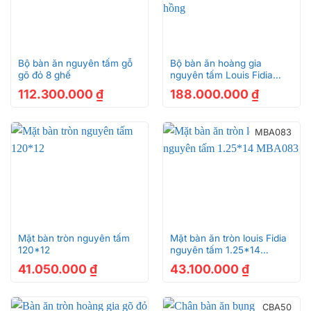
Bộ bàn ăn nguyên tấm gỗ
Bộ bàn ăn hoàng gia
gõ đỏ 8 ghế
nguyên tấm Louis Fidia
2470*130 10 ghế cổ điển
112.300.000
₫
188.000.000
₫
hoa hồng
MBA083
Mặt bàn tròn nguyên tấm
Mặt bàn ăn tròn louis Fidia
120*12
nguyên tấm 1.25*14
MBA083
41.050.000
₫
43.100.000
₫
CBA50