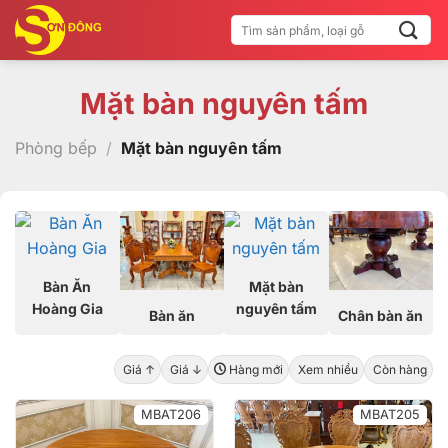
Bỏ
Tìm
qua
kiếm:
nội
dung
Mặt bàn nguyên tấm
Phòng bếp
/
Mặt bàn nguyên tấm
Bàn Ăn
Mặt bàn
Hoàng Gia
nguyên tấm
Bàn ăn
Chân bàn ăn
Giá ↑
Giá ↓
Hàng mới
Xem nhiều
Còn hàng
MBAT206
MBAT205