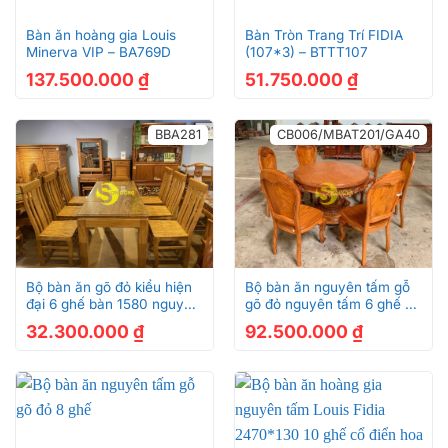
Bàn ăn hoàng gia Louis
Bàn Tròn Trang Trí FIDIA
Minerva VIP – BA769D
(107*3) – BTTT107
137.500.000
₫
51.750.000
₫
BBA281
CB006/MBAT201/GA40
Bộ bàn ăn gõ đỏ kiểu hiện
Bộ bàn ăn nguyên tấm gỗ
đại 6 ghế bàn 1580 nguyên
gõ đỏ nguyên tấm 6 ghế –
tấm 3p BBA281
CB006/BAT201/GA40
32.300.000
₫
92.500.000
₫