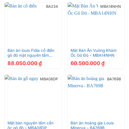
BA234
MBA14NHN
Bàn ăn louis Fidia cổ điển
Mặt Bàn Ăn Vuông Khảm
gõ đỏ mặt nguyên tấm
Ốc Gõ Đỏ – MBA14NHN
sang trọng BA234
88.050.000
₫
60.500.000
₫
MBA08DP
BA769B
Mặt bàn nguyên tấm cẩn
Bàn ăn hoàng gia Louis
ốc gõ đỏ – MBA08DP
Minerva – BA769B