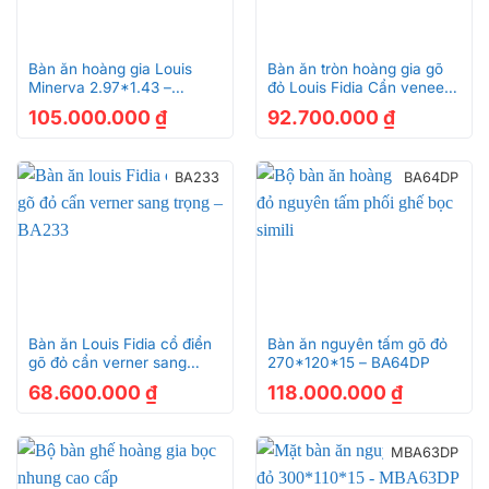
Bàn ăn hoàng gia Louis
Bàn ăn tròn hoàng gia gõ
Minerva 2.97*1.43 –
đỏ Louis Fidia Cẩn veneer
BA769A
(1.27*14) BAT789B
105.000.000
₫
92.700.000
₫
BA233
BA64DP
Bàn ăn Louis Fidia cổ điển
Bàn ăn nguyên tấm gõ đỏ
gõ đỏ cẩn verner sang
270*120*15 – BA64DP
trọng – BA233
68.600.000
₫
118.000.000
₫
MBA63DP