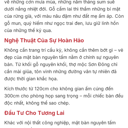
về những cơn mưa mùa, những năm tháng sum suê
dưới nắng nhiệt đới. Gỗ cẩm lai thì thầm những bí mật
của rừng già, với màu nâu đậm như đất mẹ ấm áp. Còn
gỗ mun, quý hiếm như ngọc trai đen, lưu giữ linh hồn
của những thế kỷ qua.
Nghệ Thuật Của Sự Hoàn Hảo
Không cần trang trí cầu kỳ, không cần thêm bớt gì – vẻ
đẹp của mặt bàn nguyên tấm nằm ở chính sự nguyên
bản. Từ khối gỗ nguyên khối, thợ mộc Sơn Đông chỉ
cần mài giũa, tôn vinh những đường vân tự nhiên đã
được thời gian khắc họa.
Kích thước từ 120cm cho không gian ấm cúng đến
300cm cho phòng họp sang trọng – mỗi chiếc bàn đều
độc nhất, không thể sao chép.
Đầu Tư Cho Tương Lai
Khác với nội thất công nghiệp, mặt bàn nguyên tấm