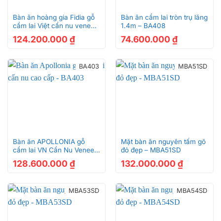
Bàn ăn hoàng gia Fidia gỗ
Bàn ăn cẩm lai tròn trụ lăng
cẩm lai Việt cẩn nu veneer
1.4m – BA408
1.27m – BA401
124.200.000
₫
74.600.000
₫
BA403
MBA51SD
Bàn ăn APOLLONIA gỗ
Mặt bàn ăn nguyên tấm gõ
cẩm lai VN Cẩn Nu Veneer
đỏ đẹp – MBA51SD
1.27M – BA403
128.600.000
₫
132.000.000
₫
MBA53SD
MBA54SD