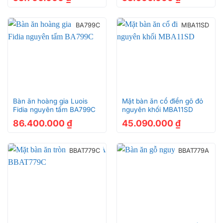
BA799C
MBA11SD
Bàn ăn hoàng gia Luois
Mặt bàn ăn cổ điển gõ đỏ
Fidia nguyên tấm BA799C
nguyên khối MBA11SD
86.400.000
₫
45.090.000
₫
BBAT779C
BBAT779A