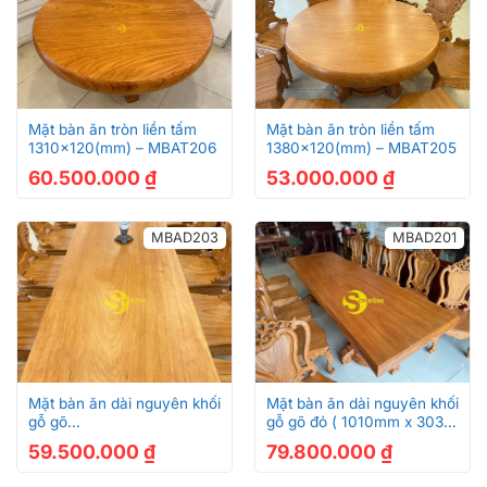
Mặt bàn ăn tròn liền tấm
Mặt bàn ăn tròn liền tấm
1310×120(mm) – MBAT206
1380×120(mm) – MBAT205
60.500.000
₫
53.000.000
₫
MBAD203
MBAD201
Mặt bàn ăn dài nguyên khối
Mặt bàn ăn dài nguyên khối
gỗ gõ
gỗ gõ đỏ ( 1010mm x 3030
đỏ(930mmx2900mm) dày
) – MBAD201
59.500.000
₫
79.800.000
₫
120mm – MBAD203