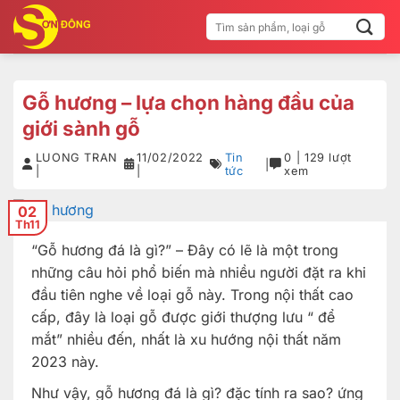
Bỏ
Tìm
qua
kiếm:
nội
dung
Gỗ hương – lựa chọn hàng đầu của
giới sành gỗ
LUONG TRAN
11/02/2022
Tin
0 | 129 lượt
|
|
|
tức
xem
02
Th11
“Gỗ hương đá là gì?” – Đây có lẽ là một trong
những câu hỏi phổ biến mà nhiều người đặt ra khi
đầu tiên nghe về loại gỗ này. Trong nội thất cao
cấp, đây là loại gỗ được giới thượng lưu “ để
mắt” nhiều đến, nhất là xu hướng nội thất năm
2023 này.
Như vậy, gỗ hương đá là gì? đặc tính ra sao? ứng