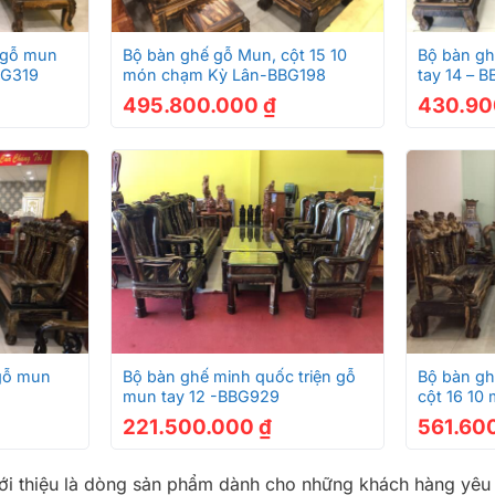
+
+
 gỗ mun
Bộ bàn ghế gỗ Mun, cột 15 10
Bộ bàn gh
BG319
món chạm Kỳ Lân-BBG198
tay 14 – 
495.800.000
₫
430.9
+
+
gỗ mun
Bộ bàn ghế minh quốc triện gỗ
Bộ bàn gh
mun tay 12 -BBG929
cột 16 1
221.500.000
₫
561.60
i thiệu là dòng sản phẩm dành cho những khách hàng yêu th