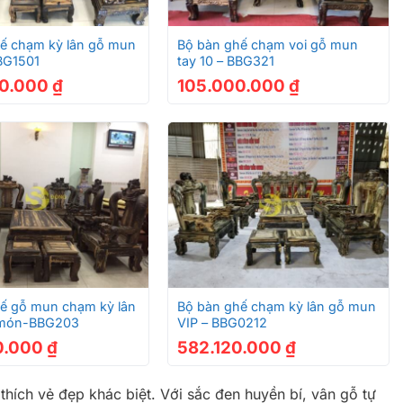
+
ế chạm kỳ lân gỗ mun
Bộ bàn ghế chạm voi gỗ mun
BBG1501
tay 10 – BBG321
00.000
₫
105.000.000
₫
+
ế gỗ mun chạm kỳ lân
Bộ bàn ghế chạm kỳ lân gỗ mun
0 món-BBG203
VIP – BBG0212
0.000
₫
582.120.000
₫
ích vẻ đẹp khác biệt. Với sắc đen huyền bí, vân gỗ tự