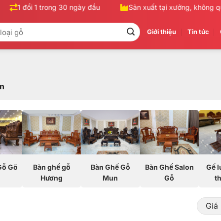
1 đổi 1 trong 30 ngày đầu
Sản xuất tại xưởng, không qua t
Giới thiệu
Tin tức
n
Gỗ Gõ
Bàn ghế gỗ
Bàn Ghế Gỗ
Bàn Ghế Salon
Gế l
Hương
Mun
Gỗ
t
Giá