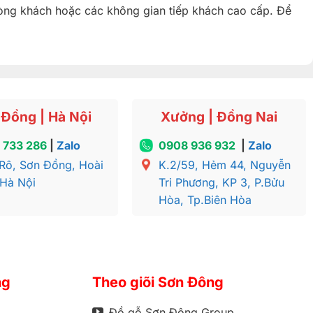
hòng khách hoặc các không gian tiếp khách cao cấp. Để
Đồng | Hà Nội
Xưởng | Đồng Nai
 733 286
|
Zalo
0908 936 932
|
Zalo
Rô, Sơn Đồng, Hoài
K.2/59, Hẻm 44, Nguyễn
 Hà Nội
Tri Phương, KP 3, P.Bửu
Hòa, Tp.Biên Hòa
ng
Theo giõi Sơn Đông
Đồ gỗ Sơn Đông Group