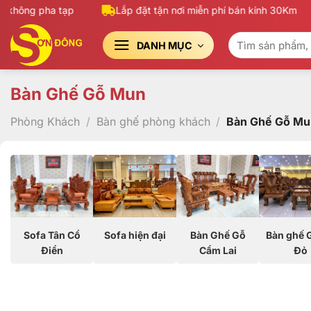
Bỏ
ông pha tạp
Lắp đặt tận nơi miễn phí bán kính 30Km
qua
Tìm
nội
DANH MỤC
kiếm:
dung
Bàn Ghế Gỗ Mun
Phòng Khách
/
Bàn ghế phòng khách
/
Bàn Ghế Gỗ Mu
Bàn Ghế Gỗ
Sofa Tân Cổ
Sofa hiện đại
Bàn ghế 
Cẩm Lai
Điển
Đỏ