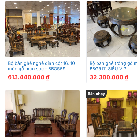
+
+
Bộ bàn ghế nghê đỉnh cột 16, 10
Bộ bàn ghế trống gỗ 
món gỗ mun sọc – BBG559
BBG5111 SIÊU VIP
613.440.000
₫
32.300.000
₫
Bán chạy