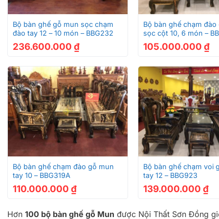
+
+
Bộ bàn ghế gỗ mun sọc chạm
Bộ bàn ghế chạm đào
đào tay 12 – 10 món – BBG232
sọc cột 10, 6 món – B
236.600.000
₫
105.000.000
₫
+
+
Bộ bàn ghế chạm đào gỗ mun
Bộ bàn ghế chạm voi 
tay 10 – BBG319A
tay 12 – BBG923
110.000.000
₫
139.000.000
₫
Hơn
100 bộ bàn ghế gỗ Mun
được Nội Thất Sơn Đồng giớ