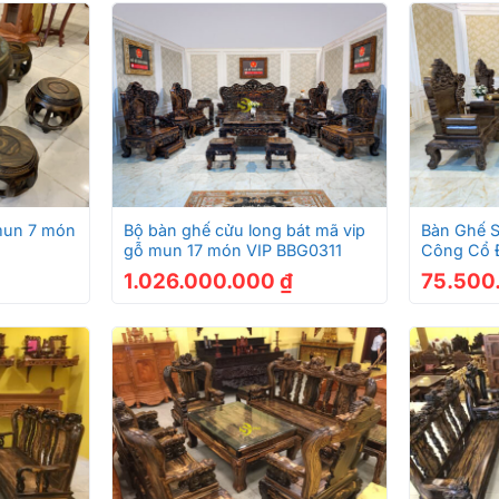
+
+
mun 7 món
Bộ bàn ghế cửu long bát mã vip
Bàn Ghế 
gỗ mun 17 món VIP BBG0311
Công Cổ 
Độc Lạ
1.026.000.000
₫
75.500