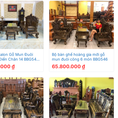
+
Salon Gỗ Mun Đuôi
Bộ bàn ghế hoàng gia mới gỗ
Điển Chân 14 BBG545
mun đuôi công 6 món BBG546
.000
₫
65.800.000
₫