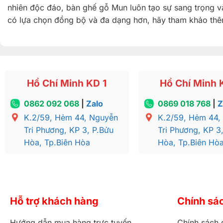
nhiên độc đáo, bàn ghế gỗ Mun luôn tạo sự sang trọng v
có lựa chọn đồng bộ và đa dạng hơn, hãy tham khảo t
Hồ Chí Minh KD 1
Hồ Chí Minh 
0862 092 068
|
Zalo
0869 018 768
|
Z
K.2/59, Hẻm 44, Nguyễn
K.2/59, Hẻm 44,
Tri Phương, KP 3, P.Bửu
Tri Phương, KP 3
Hòa, Tp.Biên Hòa
Hòa, Tp.Biên Hò
Hỗ trợ khách hàng
Chính sá
Hướng dẫn mua hàng trực tuyến
Chính sách 