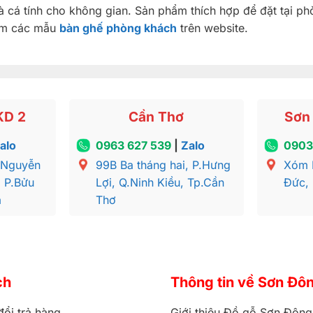
à cá tính cho không gian. Sản phẩm thích hợp để đặt tại p
hêm các mẫu
bàn ghế phòng khách
trên website.
KD 2
Cần Thơ
Sơn 
alo
0963 627 539
|
Zalo
0903
 Nguyễn
99B Ba tháng hai, P.Hưng
Xóm 
, P.Bửu
Lợi, Q.Ninh Kiều, Tp.Cần
Đức,
a
Thơ
ch
Thông tin về Sơn Đô
đổi trả hàng
Giới thiệu Đồ gỗ Sơn Đông