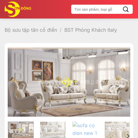
Bỏ
Tìm
qua
kiếm:
nội
dung
Bộ sưu tập tân cổ điển
/
BST Phòng Khách Italy