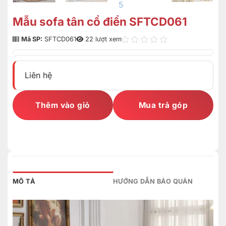
Mẫu sofa tân cổ điển SFTCD061
Mã SP:
SFTCD061
22 lượt xem
Liên hệ
Thêm vào giỏ
Mua trả góp
MÔ TẢ
HƯỚNG DẪN BẢO QUẢN