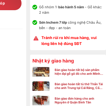
góp
Gỗ nhóm 1:
bảo hành 5 năm
- Gỗ khác:
2 năm
Sơn Inchem 7 lớp
công nghệ Châu Âu,
bền - đẹp - an toàn
Tránh rủi ro khi mua hàng, vui
lòng liên hệ đúng SĐT
Nhật ký giao hàng
Bàn giao hoàn tất bộ sản phẩm
hiện đại gỗ gõ đỏ cho anh Minh ở
Bình Chánh
Bàn giao hoàn tất tủ thờ Thần Tài
cho anh Trung tại Cái Răng, Cần
Thơ
Bàn giao đơn hàng cho anh
Nguyên ở Quận Bình Tân