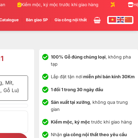
Kiểm mộc, ký mộc trước khi giao hàng
Nhận gia công
Hệ
Catalogue
Bàn giao SP
Gia công nội thất
11
100% Gỗ đúng chủng loại
, không pha
tạp
Lắp đặt tận nơi
miễn phí bán kính 30Km
, Mít,
1 đổi 1 trong 30 ngày đầu
, Gỗ Lu)
Sản xuất tại xưởng
, không qua trung
gian
Kiểm mộc, ký mộc
trước khi giao hàng
Nhận
gia công nội thất theo yêu cầu