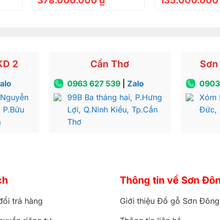
378.000.000
₫
135.000.00
KD 2
Cần Thơ
Sơn 
alo
0963 627 539
|
Zalo
0903
 Nguyễn
99B Ba tháng hai, P.Hưng
Xóm 
, P.Bửu
Lợi, Q.Ninh Kiều, Tp.Cần
Đức,
a
Thơ
ch
Thông tin về Sơn Đô
đổi trả hàng
Giới thiệu Đồ gỗ Sơn Đông