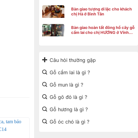
Bàn giao tượng di lặc cho khách
chị Hà ở Bình Tân
Bàn giao hoàn tất đông hồ cây gỗ
cẩm lai cho chị HƯƠNG ở Vĩnh
Thạnh Cần Thơ
Câu hỏi thường gặp
Gỗ cẩm lai là gì ?
Gỗ mun là gì ?
Gỗ gõ đỏ là gì ?
Gỗ hương là gì ?
Gỗ óc chó là gì ?