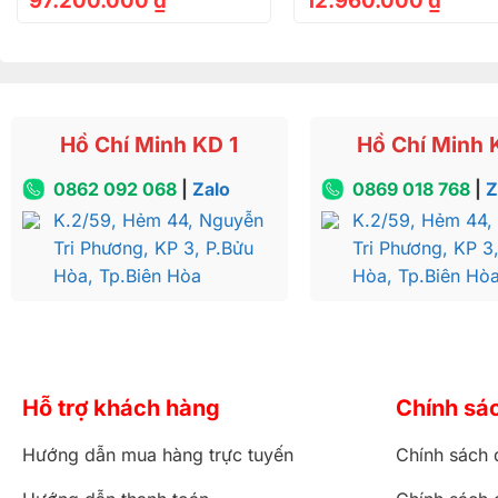
97.200.000
₫
12.960.000
₫
Hồ Chí Minh KD 1
Hồ Chí Minh 
0862 092 068
|
Zalo
0869 018 768
|
Z
K.2/59, Hẻm 44, Nguyễn
K.2/59, Hẻm 44,
Tri Phương, KP 3, P.Bửu
Tri Phương, KP 3
Hòa, Tp.Biên Hòa
Hòa, Tp.Biên Hò
Hỗ trợ khách hàng
Chính sá
Hướng dẫn mua hàng trực tuyến
Chính sách 