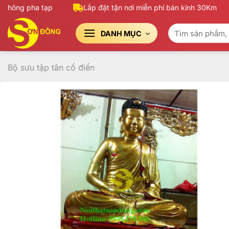
Bỏ
hông pha tạp
Lắp đặt tận nơi miễn phí bán kính 30Km
qua
Tìm
nội
DANH MỤC
kiếm:
dung
Bộ sưu tập tân cổ điển