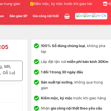
trung gian
Kiểm mộc, ký mộc trước khi giao hàng
Nhậ
Hệ
gue
Bàn giao SP
Gia công nội thất
C05
100% Gỗ đúng chủng loại
, không pha
tạp
Lắp đặt tận nơi
miễn phí bán kính 30Km
, Mít,
1 đổi 1 trong 30 ngày đầu
, Gỗ Lu)
Sản xuất tại xưởng
, không qua trung
gian
Kiểm mộc, ký mộc
trước khi giao hàng
Nhận
gia công nội thất theo yêu cầu