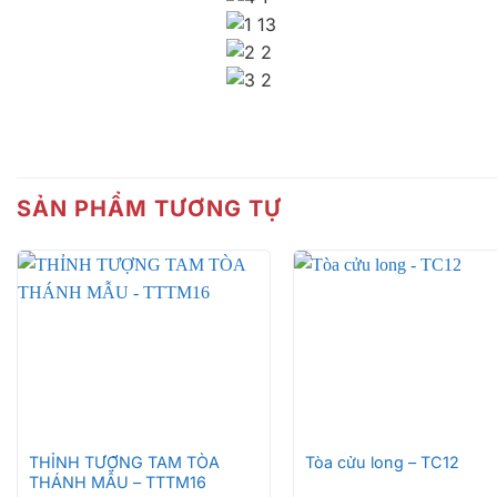
SẢN PHẨM TƯƠNG TỰ
+
+
THỈNH TƯỢNG TAM TÒA
Tòa cửu long – TC12
THÁNH MẪU – TTTM16