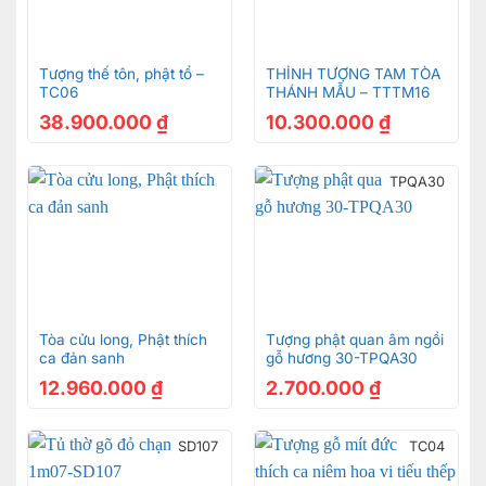
Tượng thế tôn, phật tổ –
THỈNH TƯỢNG TAM TÒA
TC06
THÁNH MẪU – TTTM16
38.900.000
₫
10.300.000
₫
TPQA30
Tòa cửu long, Phật thích
Tượng phật quan âm ngồi
ca đản sanh
gỗ hương 30-TPQA30
12.960.000
₫
2.700.000
₫
SD107
TC04