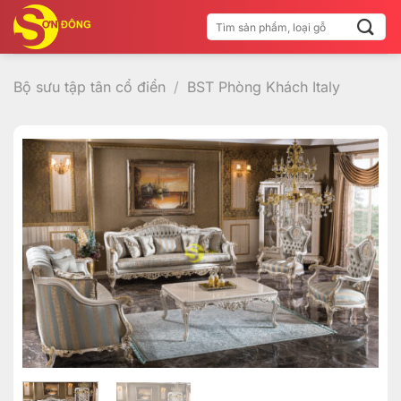
Bỏ
Tìm
qua
kiếm:
nội
dung
Bộ sưu tập tân cổ điển
/
BST Phòng Khách Italy