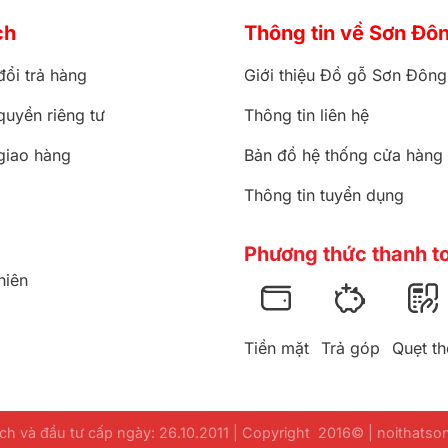
ch
Thông tin về Sơn Đô
đổi trả hàng
Giới thiệu Đồ gỗ Sơn Đông
quyền riêng tư
Thông tin liên hệ
giao hàng
Bản đồ hệ thống cửa hàng
Thông tin tuyển dụng
Phương thức thanh t
hiên
Tiền mặt
Trả góp
Quẹt th
h và đầu tư cấp ngày: 26.10.2011 | Copyright 2016© | noithats