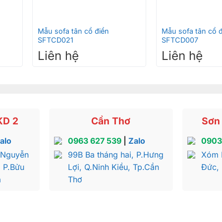
+
+
Mẫu sofa tân cổ điển
Mẫu sofa tân cổ đ
SFTCD021
SFTCD007
Liên hệ
Liên hệ
KD 2
Cần Thơ
Sơn 
alo
0963 627 539
|
Zalo
0903
 Nguyễn
99B Ba tháng hai, P.Hưng
Xóm 
, P.Bửu
Lợi, Q.Ninh Kiều, Tp.Cần
Đức,
a
Thơ