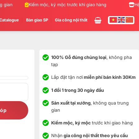
ian
Kiểm mộc, ký mộc trước khi giao hàng
Nhận gia c
Hệ
Catalogue
Bàn giao SP
Gia công nội thất
100% Gỗ đúng chủng loại
, không pha
tạp
Lắp đặt tận nơi
miễn phí bán kính 30Km
1 đổi 1 trong 30 ngày đầu
Sản xuất tại xưởng
, không qua trung
gian
góp
Kiểm mộc, ký mộc
trước khi giao hàng
Nhận
gia công nội thất theo yêu cầu