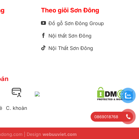
ng
Theo giõi Sơn Đông
Đồ gỗ Sơn Đông Group
Nội thất Sơn Đông
Nội Thất Sơn Đông
oán
ẻ
C. khoản
0869018768
ondong.com | Design
webuuviet.com