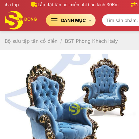
Bỏ
ha tạp
Lắp đặt tận nơi miễn phí bán kính 30Km
1 đổ
qua
Tìm
nội
DANH MỤC
kiếm:
dung
Bộ sưu tập tân cổ điển
/
BST Phòng Khách Italy