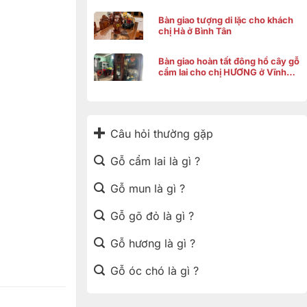
Bàn giao tượng di lặc cho khách
chị Hà ở Bình Tân
Bàn giao hoàn tất đông hồ cây gỗ
cẩm lai cho chị HƯƠNG ở Vĩnh
Thạnh Cần Thơ
Câu hỏi thường gặp
Gỗ cẩm lai là gì ?
Gỗ mun là gì ?
Gỗ gõ đỏ là gì ?
Gỗ hương là gì ?
Gỗ óc chó là gì ?