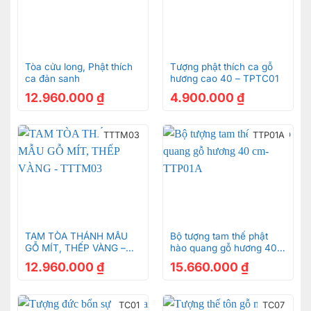
Tòa cửu long, Phật thích
Tượng phật thích ca gỗ
ca đản sanh
hương cao 40 – TPTC01
12.960.000
₫
4.900.000
₫
TTTM03
TTP01A
TAM TÒA THÁNH MẪU
Bộ tượng tam thế phật
GỖ MÍT, THẾP VÀNG –
hào quang gỗ hương 40
TTTM03
cm-TTP01A
12.960.000
₫
15.660.000
₫
TC01
TC07