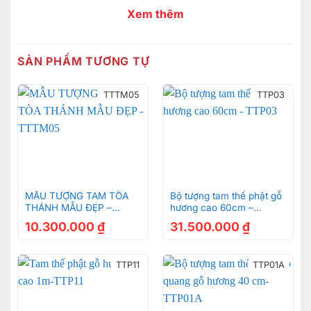
Xem thêm
SẢN PHẨM TƯƠNG TỰ
TTTM05
TTP03
MẪU TƯỢNG TAM TÒA
Bộ tượng tam thế phật gỗ
THÁNH MẪU ĐẸP –
hương cao 60cm –
TTTM05
TTP03
10.300.000
₫
31.500.000
₫
TTP11
TTP01A