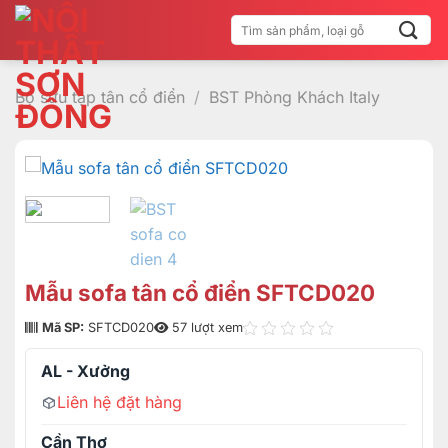
Bỏ
Tìm
qua
kiếm:
nội
dung
Bộ sưu tập tân cổ điển
/
BST Phòng Khách Italy
Mẫu sofa tân cổ điển SFTCD020
Mã SP:
SFTCD020
57 lượt xem
AL - Xưởng
Liên hệ đặt hàng
Cần Thơ