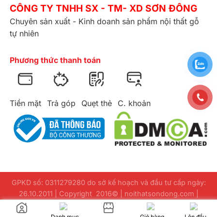
CÔNG TY TNHH SX - TM- XD SƠN ĐÔNG
Chuyên sản xuất - Kinh doanh sản phẩm nội thất gỗ
tự nhiên
Phương thức thanh toán
Tiền mặt
Trả góp
Quẹt thẻ
C. khoản
GPKD số: 0311279280 do sở kế hoạch và đầu tư cấp ngày:
26.10.2011 | Copyright 2016© | noithatsondong.com |
Design
webuuviet.com
Danh mục
Giỏ hàng
Lên đầu