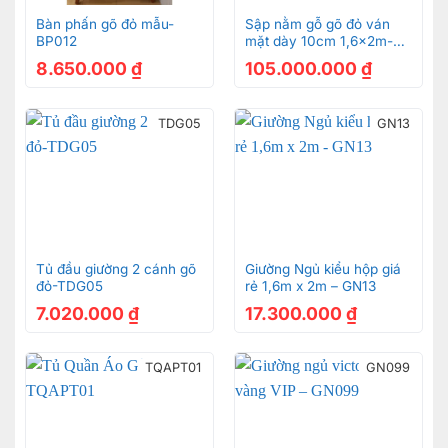
Bàn phấn gõ đỏ mẫu-
Sập nằm gỗ gõ đỏ ván
BP012
mặt dày 10cm 1,6x2m-
SN97
8.650.000
₫
105.000.000
₫
Tủ đầu giường cổ điển Royal châu Âu VIP – TDG309
32.300.000
₫
TDG05
GN13
Combo
TTV866A
Tủ đầu giường 2 cánh gõ
Giường Ngủ kiểu hộp giá
đỏ-TDG05
rẻ 1,6m x 2m – GN13
7.020.000
₫
17.300.000
₫
TQAPT01
GN099