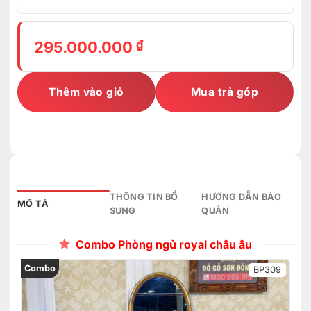
₫
295.000.000
Thêm vào giỏ
Mua trả góp
THÔNG TIN BỔ
HƯỚNG DẪN BẢO
MÔ TẢ
SUNG
QUẢN
Combo Phòng ngủ royal châu âu
Combo
BP309