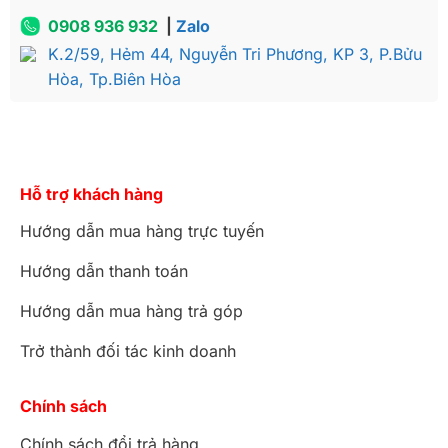
0908 936 932
|
Zalo
K.2/59, Hẻm 44, Nguyễn Tri Phương, KP 3, P.Bửu
Bàn phấn cổ điển Royal châu Âu VIP – BP309
Hòa, Tp.Biên Hòa
Hỗ trợ khách hàng
Hướng dẫn mua hàng trực tuyến
Hướng dẫn thanh toán
Hướng dẫn mua hàng trả góp
Trở thành đối tác kinh doanh
Chính sách
Tủ đầu giường cổ điển Royal châu Âu VIP – TDG309
Chính sách đổi trả hàng