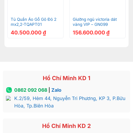
Tủ tivi hoàng gia louis Royal dát vàng 2.4M VIP –
TTV866A
64.300.000
₫
Tủ Quần Áo Gỗ Gõ Đỏ 2
Giường ngủ victoria dát
mx2,2-TQAPT01
vàng VIP – GN099
40.500.000
₫
156.600.000
₫
Giường ngủ cổ điển cao cấp Royal Châu Âu VIP –
GN309
Hồ Chí Minh KD 1
0862 092 068
|
Zalo
K.2/59, Hẻm 44, Nguyễn Tri Phương, KP 3, P.Bửu
Hòa, Tp.Biên Hòa
Hồ Chí Minh KD 2