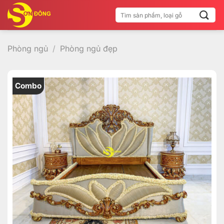
Bỏ
Tìm
qua
kiếm:
nội
dung
Phòng ngủ
/
Phòng ngủ đẹp
Combo