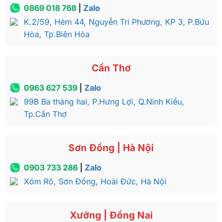
0869 018 768
|
Zalo
Giường ngủ GN309 được chế tác từ gỗ gõ đỏ mang
K.2/59, Hẻm 44, Nguyễn Tri Phương, KP 3, P.Bửu
phong cách cổ điển GNcủa hoàng gia châu Âu
Hòa, Tp.Biên Hòa
Cần Thơ
0963 627 539
|
Zalo
99B Ba tháng hai, P.Hưng Lợi, Q.Ninh Kiều,
Tp.Cần Thơ
Sơn Đồng | Hà Nội
0903 733 286
|
Zalo
Xóm Rô, Sơn Đồng, Hoài Đức, Hà Nội
Họa tiết hoa lá tây được chạm nổi khéo léo trên đầu và
chân giương mang đến vẻ đẹp nhẹ nhàng, tinh tế
Xưởng | Đồng Nai