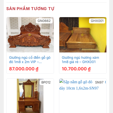
SẢN PHẨM TƯƠNG TỰ
GN0662
GHX001
Giường ngủ cổ điển cao cấp Royal Châu Âu VIP – GN309
115.500.000
₫
Giường ngủ cổ điển gỗ gõ
Giường ngủ hương xám
Combo
đỏ 1m8 x 2m VIP –
1m8 giá rẻ – GHX001
TDG309
GN0662
87.000.000
₫
10.700.000
₫
BP012
SN97