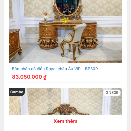
Bàn phấn cổ điển Royal châu Âu VIP – BP309
83.050.000
₫
Combo
GN309
Xem thêm