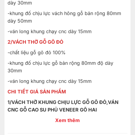
dày 30mm
-khung đố chịu lực vách hông gỗ bản rộng 80mm
dày 50mm
-ván long khung chạy cnc dày 15mm
2/VÁCH THỜ GỖ GÕ ĐỎ
-chất liệu gỗ gõ đỏ 100%
-khung đố chịu lực gỗ bản rộng 80mm độ dày
30mm
-ván long khung chạy cnc dày 15mm
CHI TIẾT GIÁ SẢN PHẨM
1/VÁCH THỜ KHUNG CHỊU LỰC GỖ GÕ ĐỎ,VÁN
CNC GỖ CAO SU PHỦ VENEER GÕ HAI
MẶT;GIÁ ;
3TR/MÉT VUÔNG
Xem thêm
2/VÁCH THỜ GỖ GÕ ĐỎ 100%;GIÁ
;6TR/MÉT