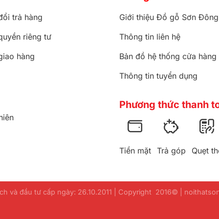
đổi trả hàng
Giới thiệu Đồ gỗ Sơn Đông
quyền riêng tư
Thông tin liên hệ
giao hàng
Bản đồ hệ thống cửa hàng
Thông tin tuyển dụng
Phương thức thanh t
hiên
Tiền mặt
Trả góp
Quẹt th
h và đầu tư cấp ngày: 26.10.2011 | Copyright 2016© | noithats