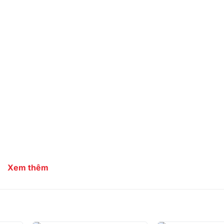
Xem thêm
ần đuôi)
hần đuôi)