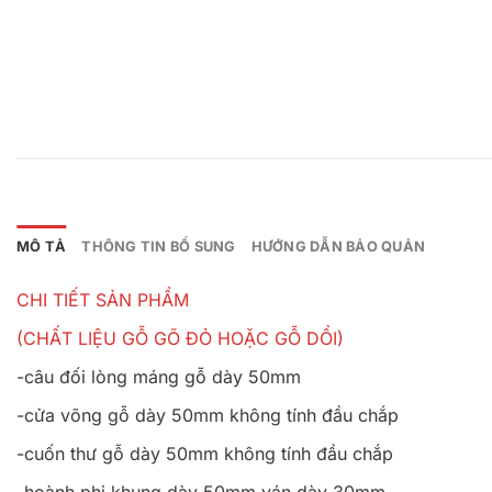
MÔ TẢ
THÔNG TIN BỔ SUNG
HƯỚNG DẪN BẢO QUẢN
CHI TIẾT SẢN PHẨM
(CHẤT LIỆU GỖ GÕ ĐỎ HOẶC GỖ DỔI)
-câu đối lòng máng gỗ dày 50mm
-cửa võng gỗ dày 50mm không tính đầu chắp
-cuốn thư gỗ dày 50mm không tính đầu chắp
-hoành phi khung dày 50mm ván dày 30mm