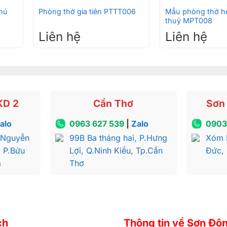
hú
Phòng thờ gia tiên PTTT006
Mẫu phòng thờ h
thuỷ MPT008
Liên hệ
Liên hệ
KD 2
Cần Thơ
Sơn 
alo
0963 627 539
|
Zalo
0903
 Nguyễn
99B Ba tháng hai, P.Hưng
Xóm 
, P.Bửu
Lợi, Q.Ninh Kiều, Tp.Cần
Đức,
a
Thơ
ch
Thông tin về Sơn Đô