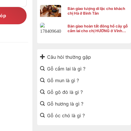
Bàn giao tượng di lặc cho khách
chị Hà ở Bình Tân
góp
Bàn giao hoàn tất đông hồ cây gỗ
cẩm lai cho chị HƯƠNG ở Vĩnh
Thạnh Cần Thơ
Câu hỏi thường gặp
Gỗ cẩm lai là gì ?
Gỗ mun là gì ?
Gỗ gõ đỏ là gì ?
Gỗ hương là gì ?
Gỗ óc chó là gì ?