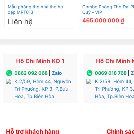
Mẫu phòng thờ nhà thờ họ
Combo Phòng Thờ Đại P
đẹp MPT013
Quý – VIP
Liên hệ
465.000.000
₫
Hồ Chí Minh KD 1
Hồ Chí Minh 
0862 092 068
|
Zalo
0869 018 768
|
Z
K.2/59, Hẻm 44, Nguyễn
K.2/59, Hẻm 44,
Tri Phương, KP 3, P.Bửu
Tri Phương, KP 3
Hòa, Tp.Biên Hòa
Hòa, Tp.Biên Hò
Hỗ trợ khách hàng
Chính sá