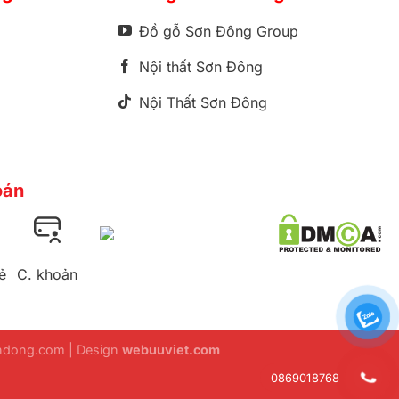
Đồ gỗ Sơn Đông Group
Nội thất Sơn Đông
Nội Thất Sơn Đông
oán
ẻ
C. khoản
ondong.com | Design
webuuviet.com
0869018768