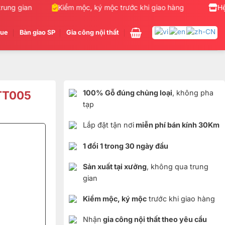
ng gian
Kiểm mộc, ký mộc trước khi giao hàng
Nhận g
Hệ
gue
Bàn giao SP
Gia công nội thất
TTT005
100% Gỗ đúng chủng loại
, không pha
tạp
Lắp đặt tận nơi
miễn phí bán kính 30Km
1 đổi 1 trong 30 ngày đầu
Sản xuất tại xưởng
, không qua trung
gian
Kiểm mộc, ký mộc
trước khi giao hàng
Nhận
gia công nội thất theo yêu cầu