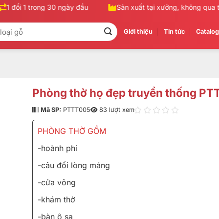
1 đổi 1 trong 30 ngày đầu
Sản xuất tại xưởng, không qua tru
Giới thiệu
Tin tức
Catalo
Phòng thờ họ đẹp truyền thống P
Mã SP:
PTTT005
83 lượt xem
PHÒNG THỜ GỒM
-hoành phi
-câu đối lòng máng
-cửa võng
-khám thờ
-bàn ô sa