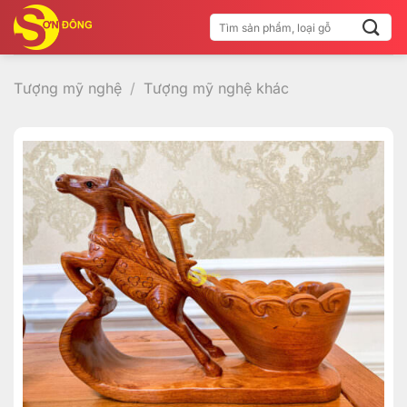
Bỏ
Tìm
qua
kiếm:
nội
dung
Tượng mỹ nghệ
/
Tượng mỹ nghệ khác