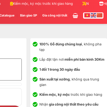
Kiểm mộc, ký mộc trước khi giao hàng
Nhận gia công n
Hệ
Catalogue
Bàn giao SP
Gia công nội thất
100% Gỗ đúng chủng loại
, không pha
tạp
Lắp đặt tận nơi
miễn phí bán kính 30Km
1 đổi 1 trong 30 ngày đầu
Sản xuất tại xưởng
, không qua trung
gian
Kiểm mộc, ký mộc
trước khi giao hàng
Nhận
gia công nội thất theo yêu cầu