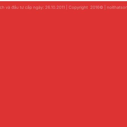
h và đầu tư cấp ngày: 26.10.2011 | Copyright 2016© | noithats