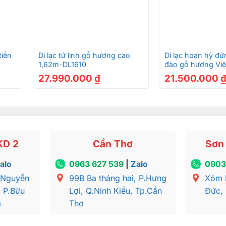
+
+
tiền
Di lạc tứ linh gỗ hương cao
Di lạc hoan hỷ đứ
1,62m-DL1610
đào gỗ hương Việ
DL2102
27.990.000
₫
21.500.000
KD 2
Cần Thơ
Sơn 
alo
0963 627 539
|
Zalo
0903
 Nguyễn
99B Ba tháng hai, P.Hưng
Xóm 
, P.Bửu
Lợi, Q.Ninh Kiều, Tp.Cần
Đức,
a
Thơ