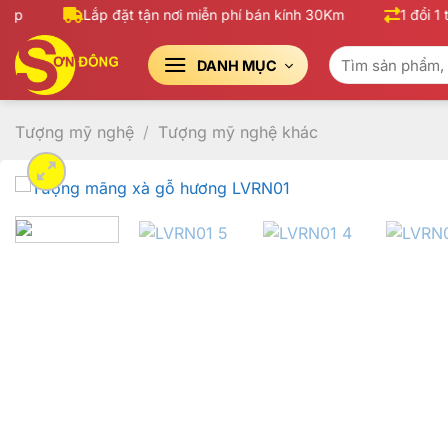
Bỏ
p
Lắp đặt tận nơi miễn phí bán kính 30Km
1 đổi 1 t
qua
Tìm
nội
DANH MỤC
kiếm:
dung
Tượng mỹ nghệ
/
Tượng mỹ nghệ khác