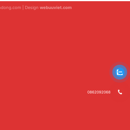
ondong.com | Design
webuuviet.com
0862092068