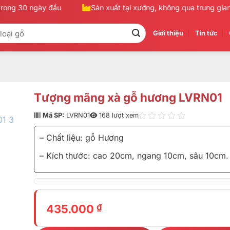
rong 30 ngày đầu
Sản xuất tại xưởng, không qua trung gian
Giới thiệu
Tin tức
Tượng mãng xà gỗ hương LVRN01
Mã SP:
LVRN01
168 lượt xem
– Chất liệu: gỗ Hương
– Kích thước: cao 20cm, ngang 10cm, sâu 10cm.
₫
435.000