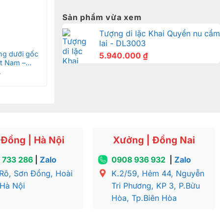
Sản phẩm vừa xem
Tượng di lặc Khai Quyển nu cẩm
lai - DL3003
ng dưới gốc
5.940.000
₫
t Nam –
₫
Đồng | Hà Nội
Xưởng | Đồng Nai
 733 286
|
Zalo
0908 936 932
|
Zalo
Rô, Sơn Đồng, Hoài
K.2/59, Hẻm 44, Nguyễn
 Hà Nội
Tri Phương, KP 3, P.Bửu
Hòa, Tp.Biên Hòa