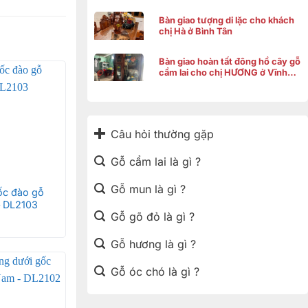
Bàn giao tượng di lặc cho khách
chị Hà ở Bình Tân
Bàn giao hoàn tất đông hồ cây gỗ
cẩm lai cho chị HƯƠNG ở Vĩnh
Thạnh Cần Thơ
Câu hỏi thường gặp
Gỗ cẩm lai là gì ?
Gỗ mun là gì ?
gốc đào gỗ
– DL2103
Gỗ gõ đỏ là gì ?
Gỗ hương là gì ?
Gỗ óc chó là gì ?