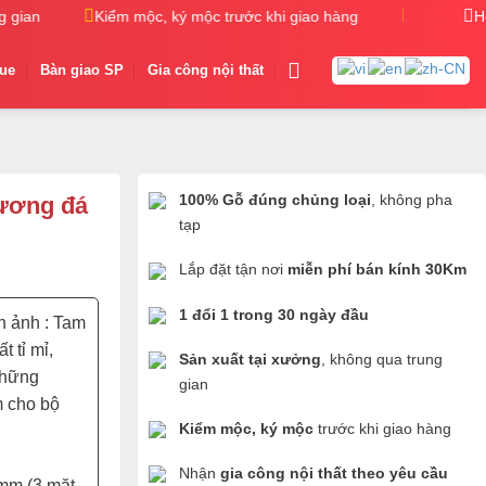
ian
Kiểm mộc, ký mộc trước khi giao hàng
Nhận gia công
H
gue
Bàn giao SP
Gia công nội thất
100% Gỗ đúng chủng loại
, không pha
Hương đá
tạp
Lắp đặt tận nơi
miễn phí bán kính 30Km
1 đổi 1 trong 30 ngày đầu
h ảnh : Tam
 tỉ mỉ,
Sản xuất tại xưởng
, không qua trung
những
gian
m cho bộ
Kiểm mộc, ký mộc
trước khi giao hàng
Nhận
gia công nội thất theo yêu cầu
mm (3 mặt