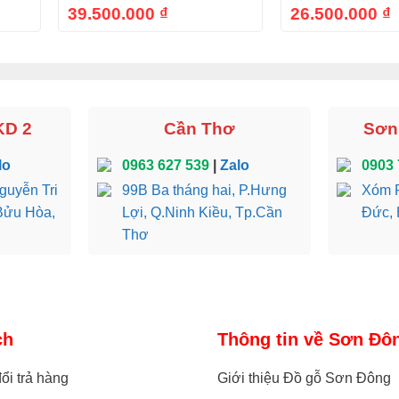
39.500.000
₫
26.500.000
₫
KD 2
Cần Thơ
Sơn 
lo
0963 627 539
|
Zalo
0903 
guyễn Tri
99B Ba tháng hai, P.Hưng
Xóm R
Bửu Hòa,
Lợi, Q.Ninh Kiều, Tp.Cần
Đức, 
Thơ
ch
Thông tin về Sơn Đô
ổi trả hàng
Giới thiệu Đồ gỗ Sơn Đông