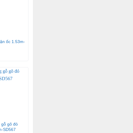
cận ốc 1.53m-
 gỗ gõ đỏ
m-SD567