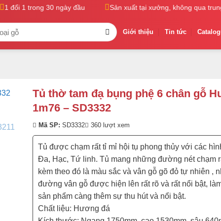
 đổi 1 trong 30 ngày đầu
Sản xuất tại xưởng, không qua trung g
Giới thiệu
Tin tức
Catalo
Tủ thờ tam đạ bụng phệ 6 chân gỗ 
1m76 – SD3332
Mã SP:
SD3332
360 lượt xem
Tủ được chạm rất tỉ mỉ hội tụ phong thủy với các hìn
Đa, Hạc, Tứ linh. Tủ mang những đường nét chạm rất
kèm theo đó là màu sắc và vân gỗ gõ đỏ tự nhiên , 
đường vân gỗ được hiện lên rất rõ và rất nổi bật, là
sản phẩm càng thêm sự thu hút và nổi bật.
Chất liệu: Hương đá
Kích thước: Ngang 1750mm, cao 1530mm, sâu 640