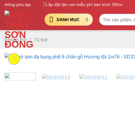
Bỏ
hông pha tạp
Lắp đặt tận nơi miễn phí bán kính 30Km
1
qua
Tìm
nội
DANH MỤC
kiếm:
dung
Phòng thờ
/
Tủ thờ