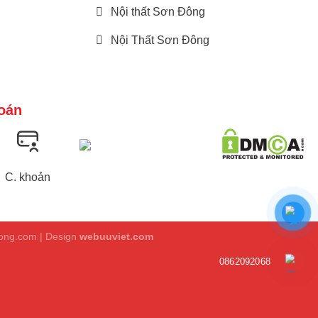
Nội thất Sơn Đông
Nội Thất Sơn Đông
oán
C. khoản
dong.com | Design
webuuviet.com
0862092068