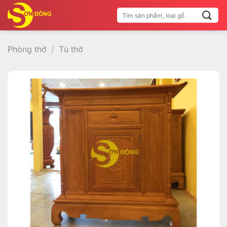
Bỏ
Tìm
qua
kiếm:
nội
dung
Phòng thờ
/
Tủ thờ