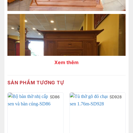
Xem thêm
SẢN PHẨM TƯƠNG TỰ
SD86
SD928