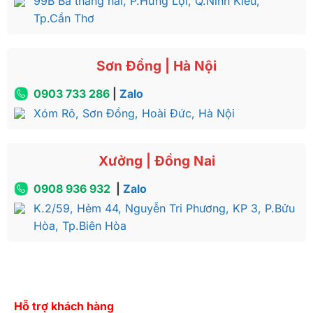
99B Ba tháng hai, P.Hưng Lợi, Q.Ninh Kiều,
Tp.Cần Thơ
Sơn Đồng | Hà Nội
0903 733 286
|
Zalo
Xóm Rô, Sơn Đồng, Hoài Đức, Hà Nội
Xưởng | Đồng Nai
0908 936 932
|
Zalo
K.2/59, Hẻm 44, Nguyễn Tri Phương, KP 3, P.Bửu
Hòa, Tp.Biên Hòa
Hỗ trợ khách hàng