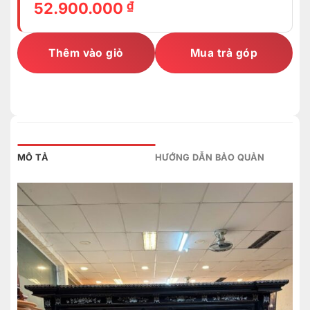
₫
52.900.000
Thêm vào giỏ
Mua trả góp
MÔ TẢ
HƯỚNG DẪN BẢO QUẢN