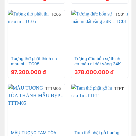
Tu-tho-cong-tu-bac-lieu-go-gu-can-oc-do-sieu-vip-
TC05
TC01
1.47m
Tu-tho-cong-tu-bac-lieu-go-gu-can-oc-do-sieu-vip-
1.47m
Tượng thờ phật thích ca
Tượng đức bổn sự thich
mau ni – TC05
ca mâu ni dát vàng 24K –
TC01
97.200.000
₫
378.000.000
₫
TTTM05
TTP11
Tu-tho-cong-tu-bac-lieu-go-gu-can-oc-do-sieu-vip-
1.47m
MẪU TƯỢNG TAM TÒA
Tam thế phật gỗ hương
Tu-tho-cong-tu-bac-lieu-go-gu-can-oc-do-sieu-vip-