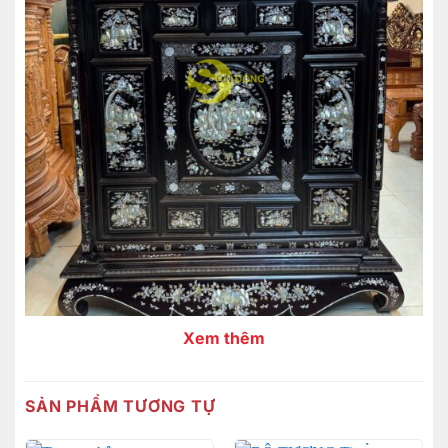
Xem thêm
Tu-tho-cong-tu-bac-lieu-go-gu-can-oc-do-sieu-vip-
1.47m
SẢN PHẨM TƯƠNG TỰ