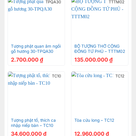
TPQA30
TTTM02
Tu-tho-cong-tu-bac-lieu-go-gu-can-oc-do-sieu-vip-
1.47m
Tượng phật quan âm ngồi
BỘ TƯỢNG THỜ CỘNG
gỗ hương 30-TPQA30
ĐỒNG TỨ PHỦ – TTTM02
2.700.000
₫
135.000.000
₫
Tu-tho-cong-tu-bac-lieu-go-gu-can-oc-do-sieu-vip-
1.47m
TC10
TC12
Tu-tho-cong-tu-bac-lieu-go-gu-can-oc-do-sieu-vip-
1.47m
Tượng phật tổ, thích ca
Tòa cửu long – TC12
nhập niếp bàn – TC10
34.600.000
₫
12.960.000
₫