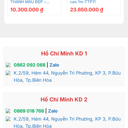
THÁNH MẪU ĐẸP –
cao 1m-TTP11
1.47m
TTTM05
10.300.000
₫
23.650.000
₫
Tu-tho-cong-tu-bac-lieu-go-gu-can-oc-do-sieu-vip-
1.47m
Hồ Chí Minh KD 1
0862 092 068
|
Zalo
K.2/59, Hẻm 44, Nguyễn Tri Phương, KP 3, P.Bửu
Hòa, Tp.Biên Hòa
Hồ Chí Minh KD 2
0869 018 768
|
Zalo
K.2/59, Hẻm 44, Nguyễn Tri Phương, KP 3, P.Bửu
Hòa, Tp.Biên Hòa