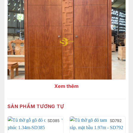
Xem thêm
SẢN PHẨM TƯƠNG TỰ
SD385
SD792