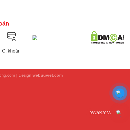
oán
C. khoản
dong.com | Design
webuuviet.com
0862092068