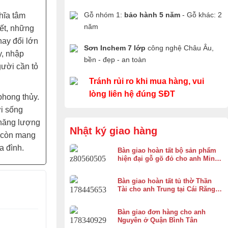
Gỗ nhóm 1:
bảo hành 5 năm
- Gỗ khác: 2
hĩa tâm
năm
tết, những
hay đổi lớn
Sơn Inchem 7 lớp
công nghệ Châu Âu,
y, nhập
bền - đẹp - an toàn
gười cần tỏ
Tránh rủi ro khi mua hàng, vui
lòng liên hệ đúng SĐT
phong thủy.
i sống
 năng lượng
Nhật ký giao hàng
 còn mang
a đình.
Bàn giao hoàn tất bộ sản phẩm
hiện đại gỗ gõ đỏ cho anh Minh
ở Bình Chánh
Bàn giao hoàn tất tủ thờ Thần
Tài cho anh Trung tại Cái Răng,
Cần Thơ
Bàn giao đơn hàng cho anh
Nguyên ở Quận Bình Tân