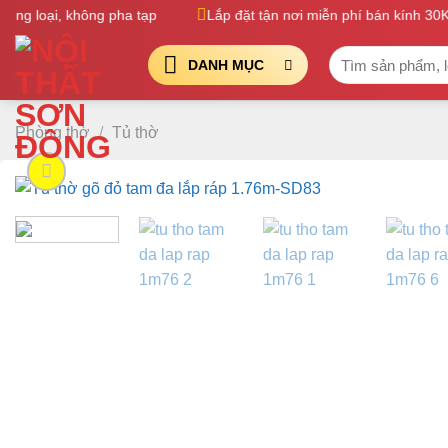
Bỏ
 loại, không pha tạp
Lắp đặt tận nơi miễn phí bán kính 30Km
qua
Tìm
nội
DANH MỤC
kiếm:
dung
Phòng thờ
/
Tủ thờ