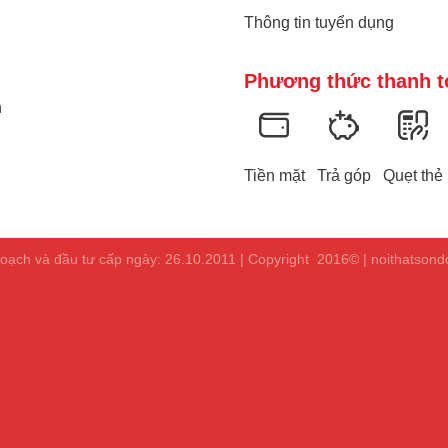
Thông tin tuyển dụng
Phương thức thanh t
n
Tiền mặt
Trả góp
Quẹt thẻ
ạch và đầu tư cấp ngày: 26.10.2011 | Copyright 2016© | noithatson