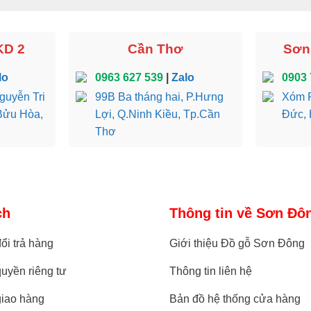
KD 2
Cần Thơ
Sơn 
lo
0963 627 539
|
Zalo
0903 
guyễn Tri
99B Ba tháng hai, P.Hưng
Xóm R
Bửu Hòa,
Lợi, Q.Ninh Kiều, Tp.Cần
Đức, 
Thơ
ch
Thông tin về Sơn Đô
ổi trả hàng
Giới thiệu Đồ gỗ Sơn Đông
uyền riêng tư
Thông tin liên hệ
giao hàng
Bản đồ hệ thống cửa hàng