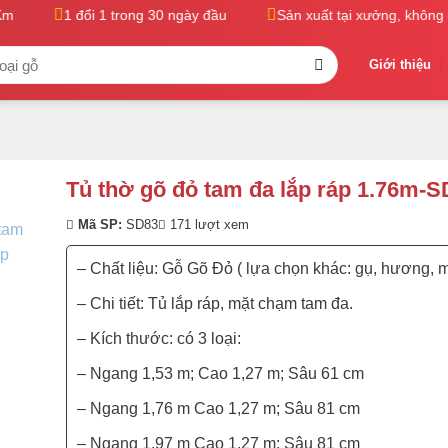
1 đổi 1 trong 30 ngày đầu
Sản xuất tại xưởng, không qu
Giới thiệu
Tủ thờ gõ đỏ tam đa lắp ráp 1.76m-S
Mã SP:
SD83
171 lượt xem
– Chất liệu: Gỗ Gõ Đỏ ( lựa chọn khác: gụ, hương, m
– Chi tiết: Tủ lắp ráp, mặt chạm tam đa.
– Kích thước: có 3 loại:
– Ngang 1,53 m; Cao 1,27 m; Sâu 61 cm
– Ngang 1,76 m Cao 1,27 m; Sâu 81 cm
– Ngang 1,97 m Cao 1,27 m; Sâu 81 cm