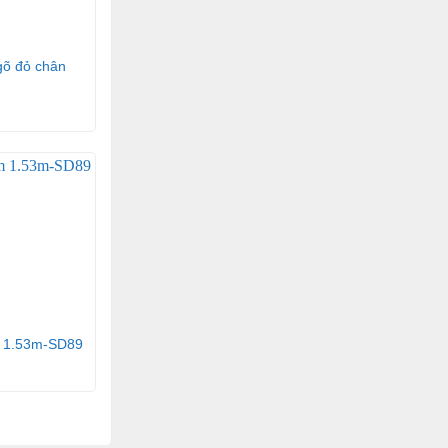
 gõ đỏ chân
m 1.53m-SD89