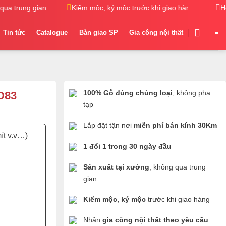
a trung gian
Kiểm mộc, ký mộc trước khi giao hàng
Nhận
H
Tin tức
Catalogue
Bàn giao SP
Gia công nội thất
100% Gỗ đúng chủng loại
, không pha
D83
tạp
Lắp đặt tận nơi
miễn phí bán kính 30Km
ít v.v…)
1 đổi 1 trong 30 ngày đầu
Sản xuất tại xưởng
, không qua trung
gian
Kiểm mộc, ký mộc
trước khi giao hàng
Nhận
gia công nội thất theo yêu cầu