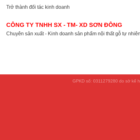
Trở thành đối tác kinh doanh
CÔNG TY TNHH SX - TM- XD SƠN ĐÔNG
Chuyên sản xuất - Kinh doanh sản phẩm nội thất gỗ tự nhiê
GPKD số: 0311279280 do sở kế ho