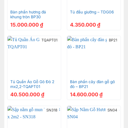
Bàn phấn hương đá
Tủ đầu giường – TDG06
khung tròn BP30
15.000.000
₫
4.350.000
₫
TQAPT01
BP21
Họa tiết hoa lá tây được chạm khắc tinh tế, sắc nét
Tủ Quần Áo Gỗ Gõ Đỏ 2
Bàn phấn cây đàn gỗ gõ
mx2,2-TQAPT01
đỏ – BP21
40.500.000
₫
14.600.000
₫
SN318
SN04