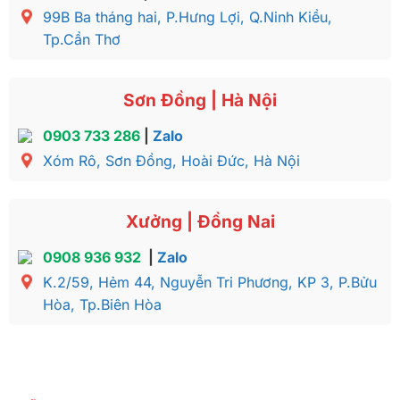
99B Ba tháng hai, P.Hưng Lợi, Q.Ninh Kiều,
Tp.Cần Thơ
Sơn Đồng | Hà Nội
0903 733 286
|
Zalo
Xóm Rô, Sơn Đồng, Hoài Đức, Hà Nội
Xưởng | Đồng Nai
0908 936 932
|
Zalo
K.2/59, Hẻm 44, Nguyễn Tri Phương, KP 3, P.Bửu
Hòa, Tp.Biên Hòa
Tủ đầu giường cổ điển gỗ gõ đỏ sơn trắng dát vàng
đẳng cấp hoàng gia – TDG029D có kích thước Cao
70cm x ngang 66cm x sâu 52cm