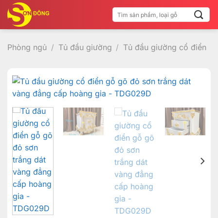
Bỏ
Tìm
qua
kiếm:
nội
dung
Phòng ngủ
/
Tủ đầu giường
/
Tủ đầu giường cổ điển