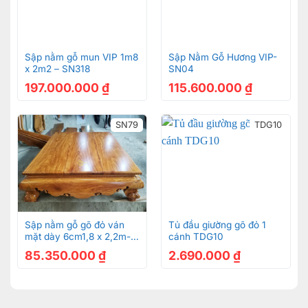
Sập nằm gỗ mun VIP 1m8
Sập Nằm Gỗ Hương VIP-
x 2m2 – SN318
SN04
197.000.000
₫
115.600.000
₫
SN79
TDG10
Sập nằm gỗ gõ đỏ ván
Tủ đầu giường gõ đỏ 1
mặt dày 6cm1,8 x 2,2m-
cánh TDG10
SN79
Tủ đầu giường cổ điển gỗ gõ đỏ sơn trắng dát vàng
85.350.000
₫
2.690.000
₫
đẳng cấp hoàng gia – TDG029D có 3 học kéo rộng rãi