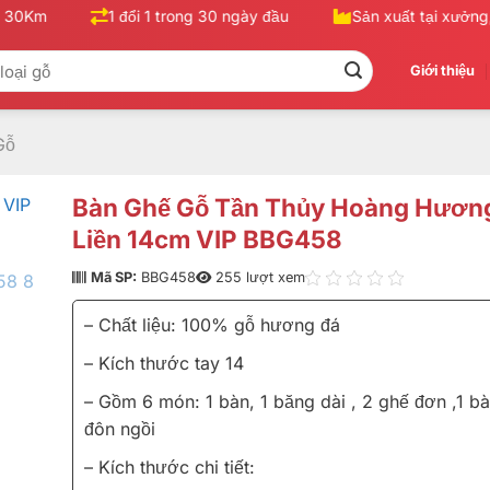
30Km
1 đổi 1 trong 30 ngày đầu
Sản xuất tại xưởng, k
Giới thiệu
Gỗ
Bàn Ghế Gỗ Tần Thủy Hoàng Hương
Liền 14cm VIP BBG458
Mã SP:
BBG458
255 lượt xem
– Chất liệu: 100% gỗ hương đá
– Kích thước tay 14
– Gồm 6 món: 1 bàn, 1 băng dài , 2 ghế đơn ,1 bà
đôn ngồi
– Kích thước chi tiết: