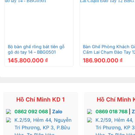
Vân gỗ rất nhỏ, nếu ngâm trong nước lâu, nước cũng
vì thế nếu ngâm lâu gỗ sẽ bị xuống màu thành màu xá
Ngoài ra, gỗ hương đã cũng rất khô và có bề mặt mịn
nên rất đẹp mắt.
+
+
Bộ bàn ghế rồng bát tiên gỗ
Bàn Ghế Phòng Khách G
Bàn Ghế Gỗ Tần Thủy Ho
gõ đỏ tay 14 – BBG0501
Cẩm Lai Chạm Đào Tay 1
BBG1002
145.800.000
₫
186.900.000
₫
Bàn Ghế Gỗ Tần Thủy Ho
Hồ Chí Minh KD 1
Hồ Chí Minh 
2. Ưu điểm nổi bật của bộ bàn ghế gỗ hươn
0862 092 068
|
Zalo
0869 018 768
|
Z
K.2/59, Hẻm 44, Nguyễn
K.2/59, Hẻm 44,
Được chế tác theo kiểu tay cột đôi, mặt khung tranh, đ
Tri Phương, KP 3, P.Bửu
Tri Phương, KP 3
đường cong đầy ấn tượng được xuất hiện ở mọi góc 
Hòa, Tp.Biên Hòa
Hòa, Tp.Biên Hò