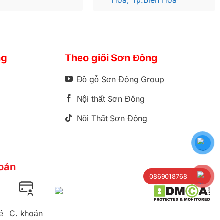
ạo dáng chân
ản phẩm lẻ
ng
Theo giõi Sơn Đông
cả đã tạo
Đồ gỗ Sơn Đông Group
Nội thất Sơn Đông
 đá đem đến.
t đẹp, kết
Nội Thất Sơn Đông
oán
0869018768
ẻ
C. khoản