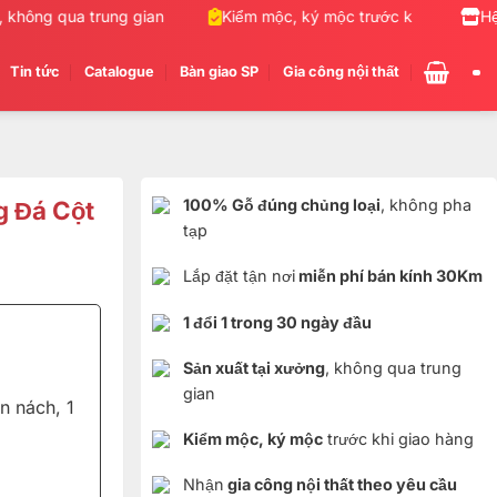
hông qua trung gian
Kiểm mộc, ký mộc trước khi giao hàng
Hệ
Tin tức
Catalogue
Bàn giao SP
Gia công nội thất
 Đá Cột
100% Gỗ đúng chủng loại
, không pha
tạp
Lắp đặt tận nơi
miễn phí bán kính 30Km
1 đổi 1 trong 30 ngày đầu
Sản xuất tại xưởng
, không qua trung
gian
n nách, 1
Kiểm mộc, ký mộc
trước khi giao hàng
Nhận
gia công nội thất theo yêu cầu