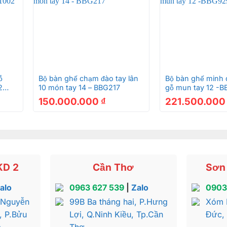
 có màu xanh, nhưng nhạt hơn gỗ hương đỏ. Trong gỗ hươn
m.
 láng, vân có màu nâu hồng, đường vân tự nhiên và liền mạ
+
+
ỗ
Bộ bàn ghế chạm đào tay lân
Bộ bàn ghế minh q
àng Hương Đá Cột Liền 14cm VIP BBG458
2
10 món tay 14 – BBG217
gỗ mun tay 12 -
150.000.000
₫
221.500.00
àng Hương Đá Cột Liền 14cm VIP BBG458
KD 2
Cần Thơ
Sơn 
g đá Tần Thủy Hoàng BBG458
alo
0963 627 539
|
Zalo
0903
 Nguyễn
99B Ba tháng hai, P.Hưng
Xóm 
ỉnh cuốn sừng trâu với lối thiết kế đậm chất cổ điển thời n
, P.Bửu
Lợi, Q.Ninh Kiều, Tp.Cần
Đức,
cạnh của sản phẩm kết hợp với các bản gỗ mộc dày dặn ma
a
Thơ