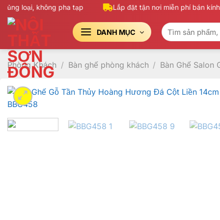
Bỏ
ng loại, không pha tạp
Lắp đặt tận nơi miễn phí bán kính 
qua
Tìm
nội
DANH MỤC
kiếm:
dung
Phòng Khách
/
Bàn ghế phòng khách
/
Bàn Ghế Salon 