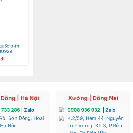
g đá có dầu
ch với nhau
uốc triện
BBG929
0
₫
Đồng | Hà Nội
Xưởng | Đồng Nai
 733 286
|
Zalo
0908 936 932
|
Zalo
Rô, Sơn Đồng, Hoài
K.2/59, Hẻm 44, Nguyễn
hà Tần. Những
 Hà Nội
Tri Phương, KP 3, P.Bửu
ng lại cảm
Hòa, Tp.Biên Hòa