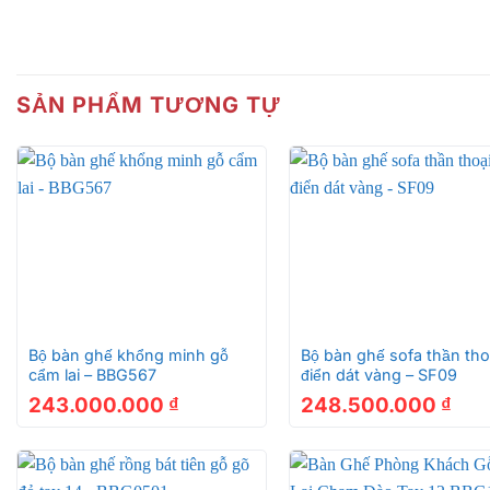
SẢN PHẨM TƯƠNG TỰ
Tổng hợp 3 yếu tố của bộ bàn ghế
BBG458
+
+
1. Nguyên liệu làm nên bộ bàn ghế phòng kh
Bộ bàn ghế khổng minh gỗ
Bộ bàn ghế sofa thần tho
Để chế tác nên bộ bàn ghế đạt chuẩn chất lượng nh
cẩm lai – BBG567
điển dát vàng – SF09
tác nên sản phẩm.
243.000.000
₫
248.500.000
₫
Gỗ hương đá tuy không có giá trị cao bằng hương đỏ n
Gỗ hương đá có mùi thơm nhẹ sau khi được cắt ra, sản