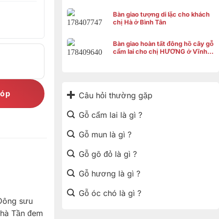
Bàn giao tượng di lặc cho khách
chị Hà ở Bình Tân
Bàn giao hoàn tất đông hồ cây gỗ
cẩm lai cho chị HƯƠNG ở Vĩnh
Thạnh Cần Thơ
góp
Câu hỏi thường gặp
Gỗ cẩm lai là gì ?
Gỗ mun là gì ?
Gỗ gõ đỏ là gì ?
Gỗ hương là gì ?
Gỗ óc chó là gì ?
 Đông sưu
nhà Tần đem