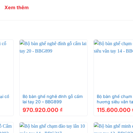
Xem thêm
 gỗ Tần Thủy Hoàng hương đá cột liề
+
+
ách
ại cổ
Bộ bàn ghế nghê đỉnh gỗ cẩm
Bộ bàn ghế chạm
ững người nghệ nhân Sơn Đông đã sử dụng 100% gỗ hương 
lai tay 20 – BBG899
hương siêu vân ta
BBG919
970.920.000
₫
115.600.000
hưng cũng là một loại gỗ rất quý và được săn lùng rất nhi
 phẩm sau khi được hoàn thiệt sẽ bị mất mùi.