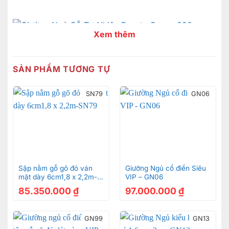
Xem thêm
Giường Ngủ Gỗ Beech Beauty Queen hòa mình vào
không gian sang trọng trong căn phòng mang phong
SẢN PHẨM TƯƠNG TỰ
cách hoàng gia
SN79
GN06
Sập nằm gỗ gõ đỏ ván
Giường Ngủ cổ điển Siêu
mặt dày 6cm1,8 x 2,2m-
VIP – GN06
SN79
85.350.000
₫
97.000.000
₫
GN99
GN13