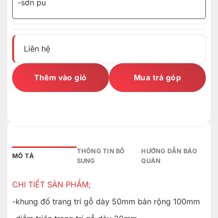
-sơn pu
Liên hệ
Thêm vào giỏ
Mua trả góp
THÔNG TIN BỔ
HƯỚNG DẪN BẢO
MÔ TẢ
SUNG
QUẢN
CHI TIẾT SẢN PHẨM;
-khung đố trang trí gỗ dày 50mm bản rộng 100mm