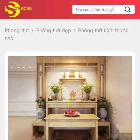
Bỏ
Tìm
qua
kiếm:
nội
dung
Phòng thờ
/
Phòng thờ đẹp
/
Phòng thờ kích thước
nhỏ