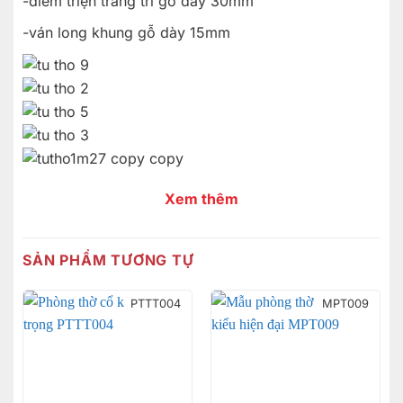
-diềm triện trang trí gỗ dày 30mm
-ván long khung gỗ dày 15mm
Xem thêm
SẢN PHẨM TƯƠNG TỰ
PTTT004
MPT009