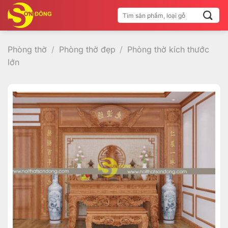
Bỏ
Tìm
qua
kiếm:
nội
dung
Phòng thờ
/
Phòng thờ đẹp
/
Phòng thờ kích thước
lớn