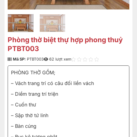
Phòng thờ biệt thự hợp phong thuỷ
PTBT003
Mã SP:
PTBT003
62 lượt xem
PHÒNG THỜ GỒM;
– Vách trang trí có câu đối liền vách
– Diềm trang trí triện
– Cuốn thư
– Sập thờ tứ linh
– Bàn cúng
– Bục kê tượng phật