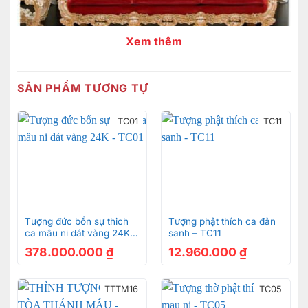
Xem thêm
SẢN PHẨM TƯƠNG TỰ
TC01
TC11
Tượng đức bổn sự thich
Tượng phật thích ca đản
ca mâu ni dát vàng 24K –
sanh – TC11
TC01
378.000.000
₫
12.960.000
₫
TTTM16
TC05