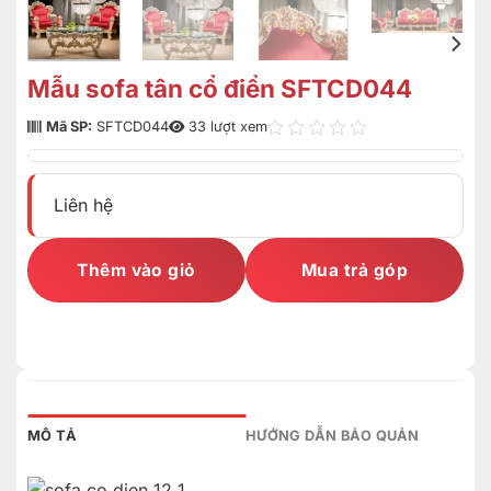
Mẫu sofa tân cổ điển SFTCD044
Mã SP:
SFTCD044
33 lượt xem
Liên hệ
Thêm vào giỏ
Mua trả góp
MÔ TẢ
HƯỚNG DẪN BẢO QUẢN