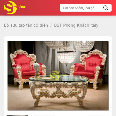
Bỏ
Tìm
qua
kiếm:
nội
dung
Bộ sưu tập tân cổ điển
/
BST Phòng Khách Italy