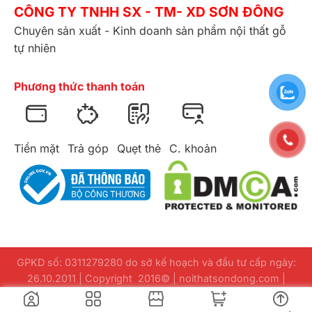
CÔNG TY TNHH SX - TM- XD SƠN ĐÔNG
Chuyên sản xuất - Kinh doanh sản phẩm nội thất gỗ
tự nhiên
Phương thức thanh toán
Tiền mặt
Trả góp
Quẹt thẻ
C. khoản
GPKD số: 0311279280 do sở kế hoạch và đầu tư cấp ngày:
26.10.2011 | Copyright 2016© | noithatsondong.com |
Design
webuuviet.com