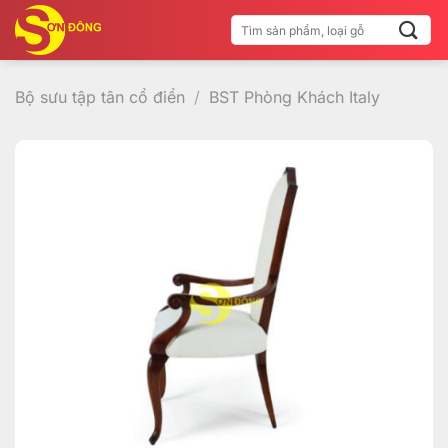
Bỏ
Tìm
qua
kiếm:
nội
dung
Bộ sưu tập tân cổ điển
/
BST Phòng Khách Italy