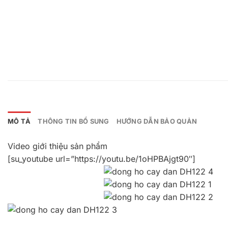
MÔ TẢ
THÔNG TIN BỔ SUNG
HƯỚNG DẪN BẢO QUẢN
Video giới thiệu sản phẩm
[su_youtube url=”https://youtu.be/1oHPBAjgt90″]