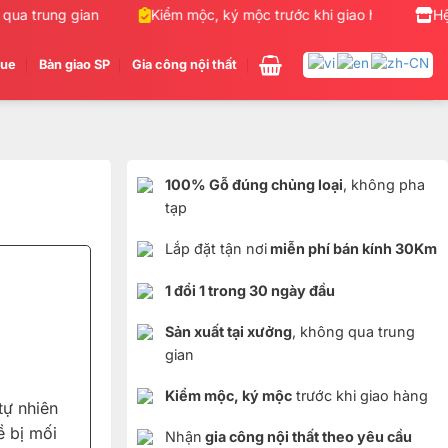
a trung gian
Kiểm mộc, ký mộc trước khi giao hàng
Hệ
N
gue
Bàn giao SP
Gia công nội thất
100% Gỗ đúng chủng loại
, không pha
tạp
Lắp đặt tận nơi
miễn phí bán kính 30Km
1 đổi 1 trong 30 ngày đầu
Sản xuất tại xưởng
, không qua trung
gian
Kiểm mộc, ký mộc
trước khi giao hàng
ự nhiên
ề bị mối
Nhận
gia công nội thất theo yêu cầu