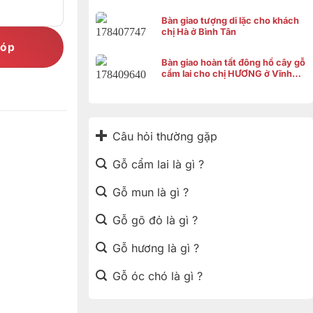
Bàn giao tượng di lặc cho khách
chị Hà ở Bình Tân
góp
Bàn giao hoàn tất đông hồ cây gỗ
cẩm lai cho chị HƯƠNG ở Vĩnh
Thạnh Cần Thơ
Câu hỏi thường gặp
Gỗ cẩm lai là gì ?
Gỗ mun là gì ?
Gỗ gõ đỏ là gì ?
Gỗ hương là gì ?
Gỗ óc chó là gì ?