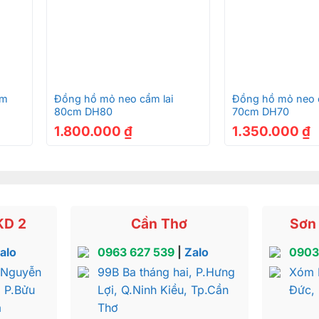
+
+
ạm
Đồng hồ mỏ neo cẩm lai
Đồng hồ mỏ neo c
80cm DH80
70cm DH70
1.800.000
₫
1.350.000
₫
KD 2
Cần Thơ
Sơn 
alo
0963 627 539
|
Zalo
0903
 Nguyễn
99B Ba tháng hai, P.Hưng
Xóm 
, P.Bửu
Lợi, Q.Ninh Kiều, Tp.Cần
Đức,
a
Thơ