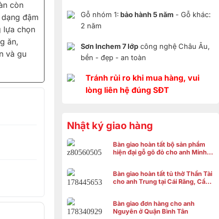
àn còn
Gỗ nhóm 1:
bảo hành 5 năm
- Gỗ khác:
a dạng đậm
2 năm
g lựa chọn
g ăn,
Sơn Inchem 7 lớp
công nghệ Châu Âu,
n và gu
bền - đẹp - an toàn
Tránh rủi ro khi mua hàng, vui
lòng liên hệ đúng SĐT
Nhật ký giao hàng
Bàn giao hoàn tất bộ sản phẩm
hiện đại gỗ gõ đỏ cho anh Minh ở
Bình Chánh
Bàn giao hoàn tất tủ thờ Thần Tài
cho anh Trung tại Cái Răng, Cần
Thơ
Bàn giao đơn hàng cho anh
Nguyên ở Quận Bình Tân