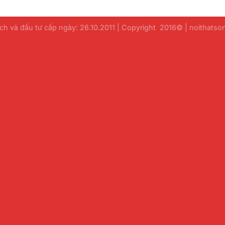
h và đầu tư cấp ngày: 26.10.2011 | Copyright 2016© | noithats