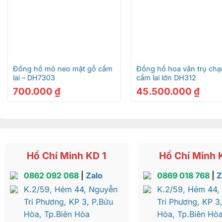
+
+
Đồng hồ mỏ neo mặt gỗ cẩm
Đồng hồ hoa văn trụ ch
lai – DH7303
cẩm lai lớn DH312
700.000
₫
45.500.000
₫
Hồ Chí Minh KD 1
Hồ Chí Minh 
0862 092 068
|
Zalo
0869 018 768
|
Z
K.2/59, Hẻm 44, Nguyễn
K.2/59, Hẻm 44,
Tri Phương, KP 3, P.Bửu
Tri Phương, KP 3
Hòa, Tp.Biên Hòa
Hòa, Tp.Biên Hò