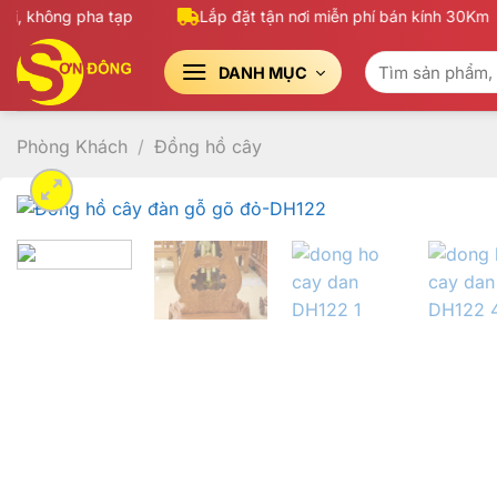
Bỏ
 không pha tạp
Lắp đặt tận nơi miễn phí bán kính 30Km
qua
Tìm
nội
DANH MỤC
kiếm:
dung
Phòng Khách
/
Đồng hồ cây