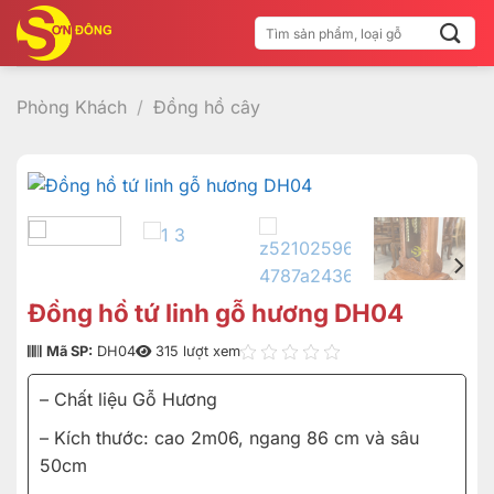
Bỏ
Tìm
qua
kiếm:
nội
dung
Phòng Khách
/
Đồng hồ cây
Đồng hồ tứ linh gỗ hương DH04
Mã SP:
DH04
315 lượt xem
– Chất liệu Gỗ Hương
– Kích thước: cao 2m06, ngang 86 cm và sâu
50cm