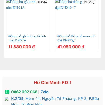
DH04A
DH210_T
Đồng hồ gỗ hương tứ linh
Đồng hồ tháp gỗ mun cỡ
nhỏ DH04A
đại DH210_T
11.880.000
₫
41.050.000
₫
Hồ Chí Minh KD 1
0862 092 068
|
Zalo
K.2/59, Hẻm 44, Nguyễn Tri Phương, KP 3, P.Bửu
Hòa, Tp.Biên Hòa