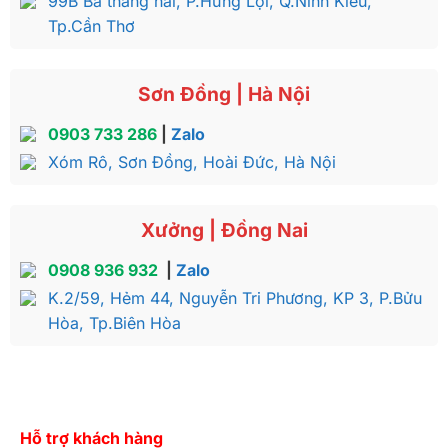
99B Ba tháng hai, P.Hưng Lợi, Q.Ninh Kiều,
Tp.Cần Thơ
Sơn Đồng | Hà Nội
0903 733 286
|
Zalo
Xóm Rô, Sơn Đồng, Hoài Đức, Hà Nội
Xưởng | Đồng Nai
0908 936 932
|
Zalo
K.2/59, Hẻm 44, Nguyễn Tri Phương, KP 3, P.Bửu
Hòa, Tp.Biên Hòa
Hỗ trợ khách hàng