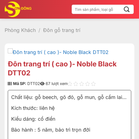
Bỏ
Tìm
qua
kiếm:
nội
dung
Phòng Khách
/
Đôn gỗ trang trí
Đôn trang trí ( cao )- Noble Black
DTT02
Mã SP:
DTT02
67 lượt xem
Chất liệu: gỗ beech, gõ đỏ, gỗ mun, gỗ cẩm lai…
Kích thước: liên hệ
Kiểu dáng: cổ điển
Bảo hành : 5 năm, bảo trì trọn đời