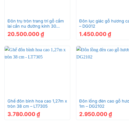
+
+
Đôn trụ tròn trang trí gỗ cẩm
Đôn lục giác gỗ hương c
lai cẩn nu đường kính 30
– DG012
DTT402
20.500.000
₫
1.450.000
₫
+
+
Ghế đôn bình hoa cao 1,27m x
Đôn lồng đèn cao gỗ hư
tròn 38 cm – LT7305
1m – DG2102
3.780.000
₫
2.950.000
₫