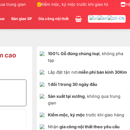
 trung gian
Kiểm mộc, ký mộc trước khi giao hàng
Nh
Hệ
gue
Bàn giao SP
Gia công nội thất
m cao
100% Gỗ đúng chủng loại
, không pha
tạp
Lắp đặt tận nơi
miễn phí bán kính 30Km
1 đổi 1 trong 30 ngày đầu
Sản xuất tại xưởng
, không qua trung
gian
Kiểm mộc, ký mộc
trước khi giao hàng
Nhận
gia công nội thất theo yêu cầu