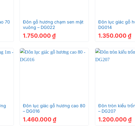
+
+
ao 70
Đôn gỗ hương chạm sen mặt
Đôn lục giác gỗ 
vuông – DG022
DG014
1.750.000
₫
1.350.000
₫
+
+
ơng
Đôn lục giác gỗ hương cao 80
Đôn tròn kiểu tr
– DG016
– DG207
1.460.000
₫
1.200.000
₫