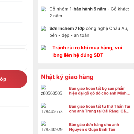
Gỗ nhóm 1:
bảo hành 5 năm
- Gỗ khác:
2 năm
Sơn Inchem 7 lớp
công nghệ Châu Âu,
bền - đẹp - an toàn
Tránh rủi ro khi mua hàng, vui
lòng liên hệ đúng SĐT
Nhật ký giao hàng
góp
Bàn giao hoàn tất bộ sản phẩm
hiện đại gỗ gõ đỏ cho anh Minh ở
Bình Chánh
Bàn giao hoàn tất tủ thờ Thần Tài
cho anh Trung tại Cái Răng, Cần
Thơ
Bàn giao đơn hàng cho anh
Nguyên ở Quận Bình Tân