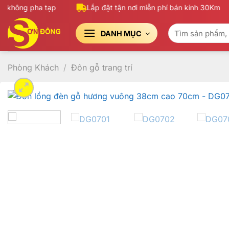
Bỏ
 không pha tạp
Lắp đặt tận nơi miễn phí bán kính 30Km
qua
Tìm
nội
DANH MỤC
kiếm:
dung
Phòng Khách
/
Đôn gỗ trang trí