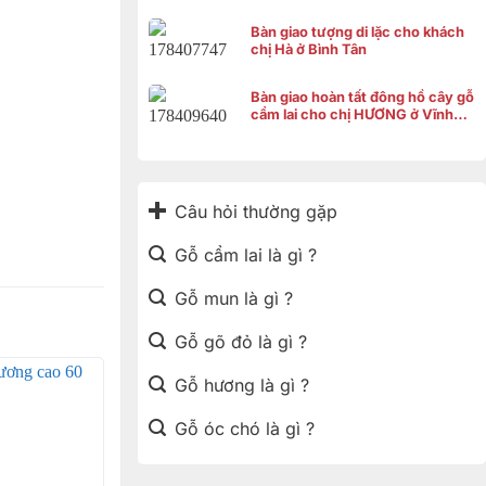
Bàn giao tượng di lặc cho khách
chị Hà ở Bình Tân
Bàn giao hoàn tất đông hồ cây gỗ
cẩm lai cho chị HƯƠNG ở Vĩnh
Thạnh Cần Thơ
Câu hỏi thường gặp
Gỗ cẩm lai là gì ?
Gỗ mun là gì ?
Gỗ gõ đỏ là gì ?
Gỗ hương là gì ?
Gỗ óc chó là gì ?