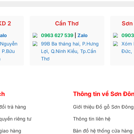
KD 2
Cần Thơ
Sơn 
alo
0963 627 539
|
Zalo
0903
 Nguyễn
99B Ba tháng hai, P.Hưng
Xóm 
, P.Bửu
Lợi, Q.Ninh Kiều, Tp.Cần
Đức,
a
Thơ
ch
Thông tin về Sơn Đô
đổi trả hàng
Giới thiệu Đồ gỗ Sơn Đông
quyền riêng tư
Thông tin liên hệ
giao hàng
Bản đồ hệ thống cửa hàng