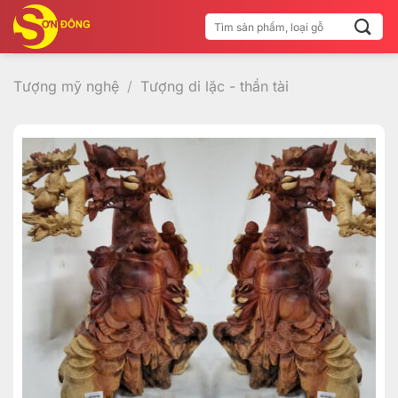
Bỏ
Tìm
qua
kiếm:
nội
dung
Tượng mỹ nghệ
/
Tượng di lặc - thần tài