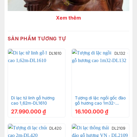
Xem thêm
SẢN PHẨM TƯƠNG TỰ
DL1610
DL132
Di lạc tứ linh gỗ hương
Tượng di lặc ngồi gốc đào
cao 1,62m-DL1610
gỗ hương cao 1m32-
DL132
27.990.000
₫
16.100.000
₫
DL420
DL2109