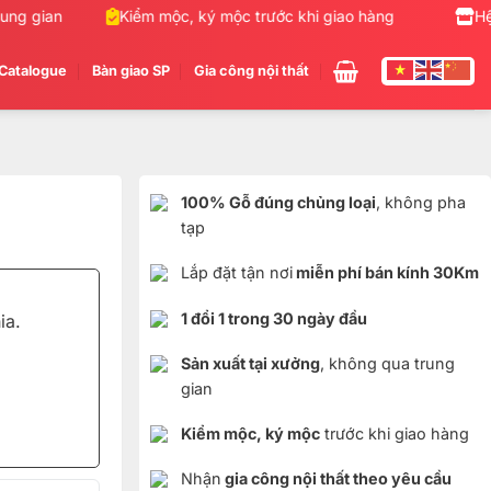
g gian
Kiểm mộc, ký mộc trước khi giao hàng
Nhận gi
Hệ
Catalogue
Bàn giao SP
Gia công nội thất
100% Gỗ đúng chủng loại
, không pha
tạp
Lắp đặt tận nơi
miễn phí bán kính 30Km
1 đổi 1 trong 30 ngày đầu
ia.
Sản xuất tại xưởng
, không qua trung
gian
Kiểm mộc, ký mộc
trước khi giao hàng
Nhận
gia công nội thất theo yêu cầu