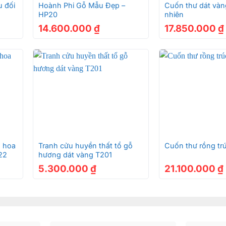
u đối
Hoành Phi Gỗ Mẫu Đẹp –
Cuốn thư dát vàn
HP20
nhiên
14.600.000
₫
17.850.000
₫
+
+
g hoa
Tranh cửu huyền thất tổ gỗ
Cuốn thư rồng tr
22
hương dát vàng T201
5.300.000
₫
21.100.000
₫