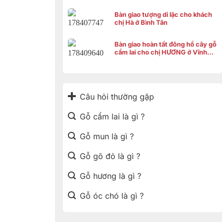
Bàn giao tượng di lặc cho khách
chị Hà ở Bình Tân
Bàn giao hoàn tất đông hồ cây gỗ
cẩm lai cho chị HƯƠNG ở Vĩnh
Thạnh Cần Thơ
Câu hỏi thường gặp
Gỗ cẩm lai là gì ?
Gỗ mun là gì ?
Gỗ gõ đỏ là gì ?
Gỗ hương là gì ?
Gỗ óc chó là gì ?