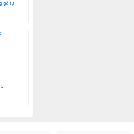
g gỗ tự
úc