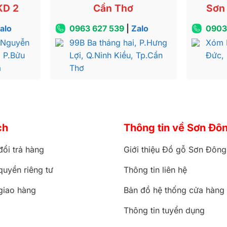
KD 2
Cần Thơ
Sơn 
alo
0963 627 539
|
Zalo
0903
 Nguyễn
99B Ba tháng hai, P.Hưng
Xóm 
, P.Bửu
Lợi, Q.Ninh Kiều, Tp.Cần
Đức,
a
Thơ
ch
Thông tin về Sơn Đô
đổi trả hàng
Giới thiệu Đồ gỗ Sơn Đông
quyền riêng tư
Thông tin liên hệ
giao hàng
Bản đồ hệ thống cửa hàng
Thông tin tuyển dụng