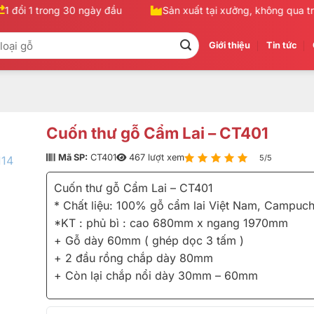
 đổi 1 trong 30 ngày đầu
Sản xuất tại xưởng, không qua trun
Giới thiệu
Tin tức
Cuốn thư gỗ Cẩm Lai – CT401
Mã SP:
CT401
467 lượt xem
5/5
Cuốn thư gỗ Cẩm Lai – CT401
* Chất liệu: 100% gỗ cẩm lai Việt Nam, Campuch
*KT : phủ bì : cao 680mm x ngang 1970mm
+ Gỗ dày 60mm ( ghép dọc 3 tấm )
+ 2 đầu rồng chắp dày 80mm
+ Còn lại chắp nổi dày 30mm – 60mm