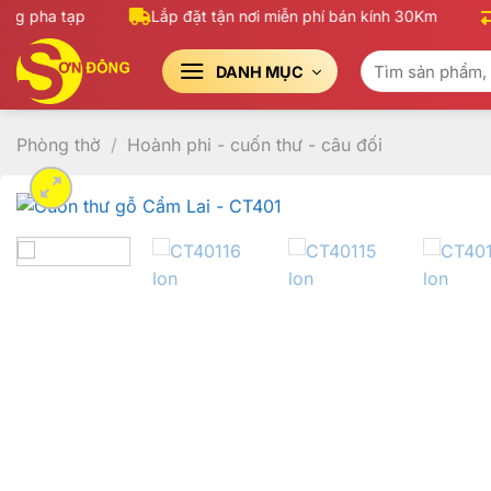
Bỏ
g pha tạp
Lắp đặt tận nơi miễn phí bán kính 30Km
1
qua
Tìm
nội
DANH MỤC
kiếm:
dung
Phòng thờ
/
Hoành phi - cuốn thư - câu đối