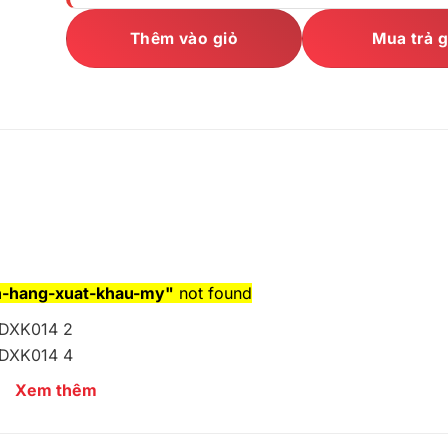
Thêm vào giỏ
Mua trả 
-hang-xuat-khau-my"
not found
Xem thêm