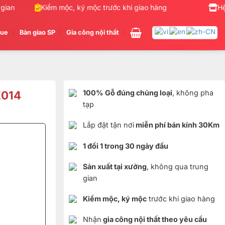
an
Kiểm mộc, ký mộc trước khi giao hàng
Nhận gia cô
Hệ
gue
Bàn giao SP
Gia công nội thất
K014
100% Gỗ đúng chủng loại
, không pha
tạp
Lắp đặt tận nơi
miễn phí bán kính 30Km
1 đổi 1 trong 30 ngày đầu
Sản xuất tại xưởng
, không qua trung
gian
Kiểm mộc, ký mộc
trước khi giao hàng
Nhận
gia công nội thất theo yêu cầu