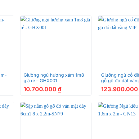
+
+
5m-
Giường ngủ hương xám 1m8
Giường ngủ cổ đi
giá rẻ – GHX001
gỗ gõ đỏ dát vàng
GN99
10.700.000
₫
123.900.00