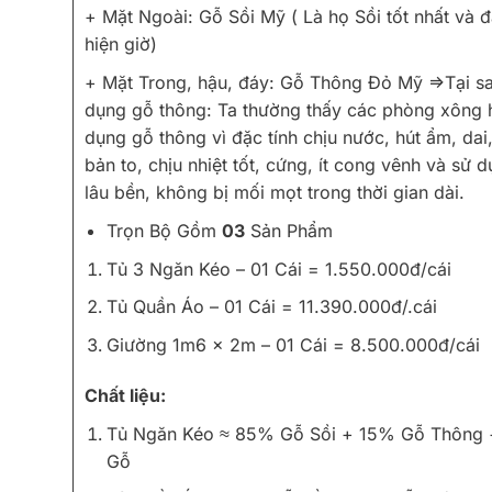
+ Mặt Ngoài: Gỗ Sồi Mỹ ( Là họ Sồi tốt nhất và đ
hiện giờ)
+ Mặt Trong, hậu, đáy: Gỗ Thông Đỏ Mỹ =>Tại sa
dụng gỗ thông: Ta thường thấy các phòng xông 
dụng gỗ thông vì đặc tính chịu nước, hút ẩm, dai
bản to, chịu nhiệt tốt, cứng, ít cong vênh và sử 
lâu bền, không bị mối mọt trong thời gian dài.
Trọn Bộ Gồm
03
Sản Phẩm
Tủ 3 Ngăn Kéo – 01 Cái = 1.550.000đ/cái
Tủ Quần Áo – 01 Cái = 11.390.000đ/.cái
Giường 1m6 x 2m – 01 Cái = 8.500.000đ/cái
Chất liệu:
Tủ Ngăn Kéo ≈ 85% Gỗ Sồi + 15% Gỗ Thông +
Gỗ