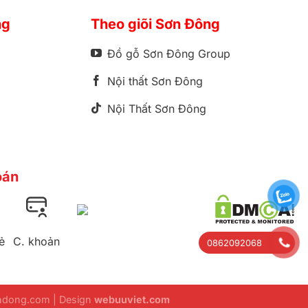
ng
Theo giõi Sơn Đông
Đồ gỗ Sơn Đông Group
Nội thất Sơn Đông
Nội Thất Sơn Đông
oán
ẻ
C. khoản
0862092068
ondong.com | Design
webuuviet.com