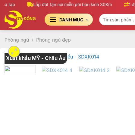
Bỏ
a tạp
Lắp đặt tận nơi miễn phí bán kính 30Km
1 đổi 
qua
Tìm
nội
DANH MỤC
kiếm:
dung
Phòng ngủ
/
Phòng ngủ đẹp
Xuất khẩu MỸ - Châu Âu