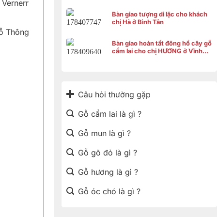
Vernerr
Bàn giao tượng di lặc cho khách
chị Hà ở Bình Tân
ỗ Thông
Bàn giao hoàn tất đông hồ cây gỗ
cẩm lai cho chị HƯƠNG ở Vĩnh
Thạnh Cần Thơ
Câu hỏi thường gặp
Gỗ cẩm lai là gì ?
Gỗ mun là gì ?
Gỗ gõ đỏ là gì ?
Gỗ hương là gì ?
Gỗ óc chó là gì ?