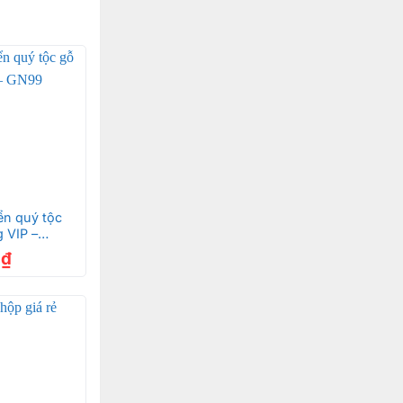
ển quý tộc
 VIP –
0
₫