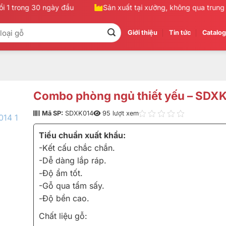
1 trong 30 ngày đầu
Sản xuất tại xưởng, không qua trung gi
Giới thiệu
Tin tức
Catalo
Combo phòng ngủ thiết yếu – SDX
Mã SP:
SDXK014
95 lượt xem
Tiểu chuẩn xuất khẩu:
-Kết cấu chắc chắn.
-Dễ dàng lắp ráp.
-Độ ẩm tốt.
-Gỗ qua tẩm sấy.
-Độ bền cao.
Chất liệu gỗ: