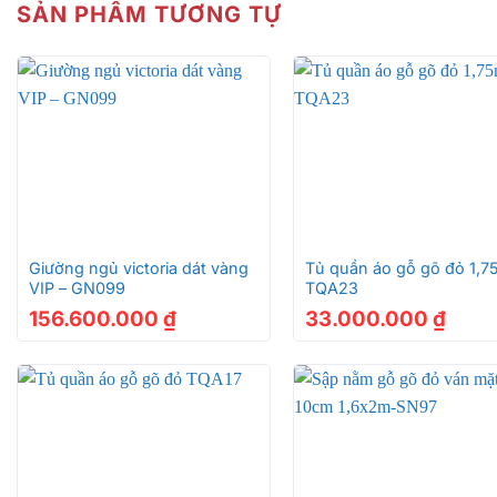
SẢN PHẨM TƯƠNG TỰ
+
+
Giường ngủ victoria dát vàng
Tủ quần áo gỗ gõ đỏ 1,7
VIP – GN099
TQA23
156.600.000
₫
33.000.000
₫