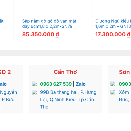
+
+
ặt
Sập nằm gỗ gõ đỏ ván mặt
Giường Ngủ kiểu h
dày 6cm1,8 x 2,2m-SN79
1,6m x 2m – GN13
85.350.000
₫
17.300.000
₫
KD 2
Cần Thơ
Sơn 
alo
0963 627 539
|
Zalo
0903
 Nguyễn
99B Ba tháng hai, P.Hưng
Xóm 
, P.Bửu
Lợi, Q.Ninh Kiều, Tp.Cần
Đức,
a
Thơ