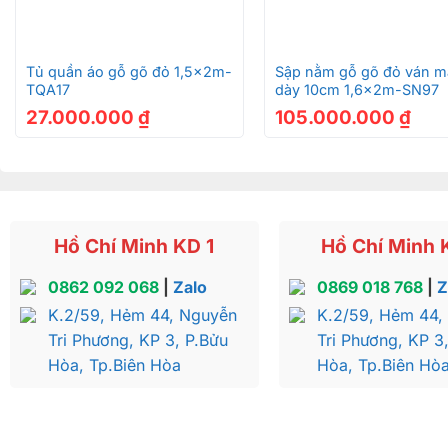
+
+
Tủ quần áo gỗ gõ đỏ 1,5x2m-
Sập nằm gỗ gõ đỏ ván m
TQA17
dày 10cm 1,6x2m-SN97
27.000.000
₫
105.000.000
₫
Hồ Chí Minh KD 1
Hồ Chí Minh 
0862 092 068
|
Zalo
0869 018 768
|
Z
K.2/59, Hẻm 44, Nguyễn
K.2/59, Hẻm 44,
Tri Phương, KP 3, P.Bửu
Tri Phương, KP 3
Hòa, Tp.Biên Hòa
Hòa, Tp.Biên Hò