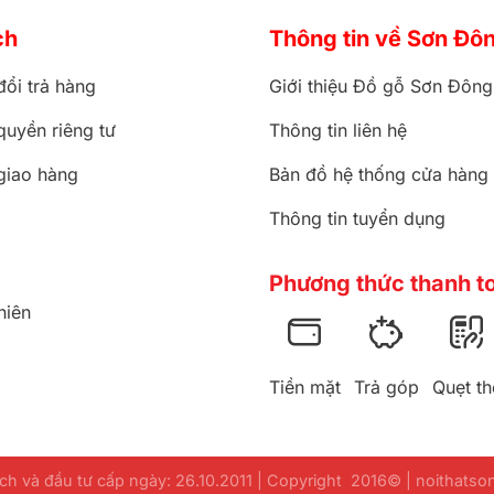
ch
Thông tin về Sơn Đô
đổi trả hàng
Giới thiệu Đồ gỗ Sơn Đông
quyền riêng tư
Thông tin liên hệ
giao hàng
Bản đồ hệ thống cửa hàng
Thông tin tuyển dụng
Phương thức thanh t
hiên
Tiền mặt
Trả góp
Quẹt th
h và đầu tư cấp ngày: 26.10.2011 | Copyright 2016© | noithats