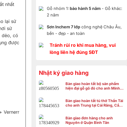
ắt nhất
Gỗ nhóm 1:
bảo hành 5 năm
- Gỗ khác:
2 năm
o lại sử
Sơn Inchem 7 lớp
công nghệ Châu Âu,
hơi sử
bền - đẹp - an toàn
, dẻo, có
dụng được
Tránh rủi ro khi mua hàng, vui
lòng liên hệ đúng SĐT
Nhật ký giao hàng
Bàn giao hoàn tất bộ sản phẩm
hiện đại gỗ gõ đỏ cho anh Minh ở
Bình Chánh
Bàn giao hoàn tất tủ thờ Thần Tài
cho anh Trung tại Cái Răng, Cần
Thơ
 Vernerr
Bàn giao đơn hàng cho anh
Nguyên ở Quận Bình Tân