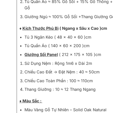
Tủ Quần Áo ≈ 85% Gỗ Sồi + 15% Gỗ Thông + 
Gỗ
Giường Ngủ ≈ 100% Gỗ Sồi +Thang Giường G
♦
Kích Thước Phủ Bì
( Ngang x Sâu x Cao )cm
Tủ 3 Ngăn Kéo ( 48 x 40 x 60 )cm
Tủ Quần Áo ( 140 x 60 x 200 )cm
Giường Sồi Panel
( 212 x 175 x 105 )cm
Sử Dụng Nệm : Rộng 1m6 x Dài 2m
Chiều Cao Đất -> Đặt Nệm : 40 ≈ 50cm
Chiều Cao Toàn Phần : 100 ≈ 110cm
Thang Giường : 10 ≈ 12 Thang Ngang
♦ Màu Sắc :
Màu Vàng Gỗ Tự Nhiên – Solid Oak Natural