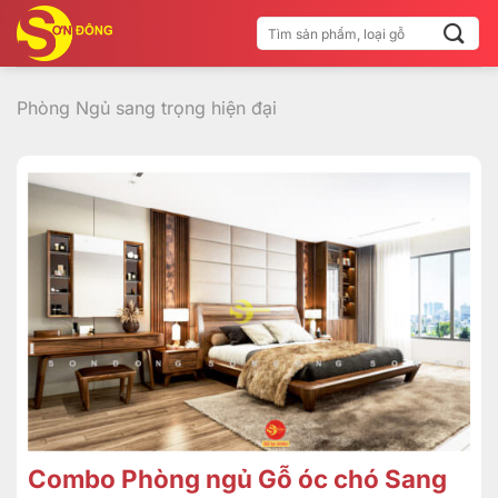
Bỏ
Tìm
qua
kiếm:
nội
dung
Phòng Ngủ sang trọng hiện đại
Combo Phòng ngủ Gỗ óc chó Sang