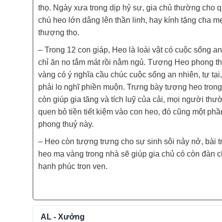
thọ. Ngày xưa trong dịp hỷ sự, gia chủ thường cho 
chú heo lớn dâng lên thần linh, hay kính tặng cha mẹ
thượng thọ.
– Trong 12 con giáp, Heo là loài vật có cuộc sống an
chỉ ăn no tắm mát rồi nằm ngủ. Tượng Heo phong t
vàng có ý nghĩa cầu chúc cuộc sống an nhiên, tự tại
phải lo nghĩ phiền muộn. Trưng bày tượng heo trong
còn giúp gia tăng và tích luỹ của cải, mọi người thư
quen bỏ tiền tiết kiệm vào con heo, đó cũng một phần
phong thuỷ này.
– Heo còn tượng trưng cho sự sinh sôi nảy nở, bài t
heo mạ vàng trong nhà sẽ giúp gia chủ có còn đàn 
hạnh phúc trọn vẹn.
AL - Xưởng