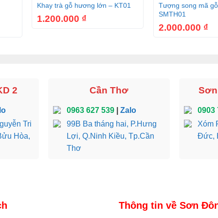
Khay trà gỗ hương lớn – KT01
Tượng song mã gỗ
SMTH01
1.200.000
₫
2.000.000
₫
KD 2
Cần Thơ
Sơn 
lo
0963 627 539
|
Zalo
0903 
guyễn Tri
99B Ba tháng hai, P.Hưng
Xóm R
Bửu Hòa,
Lợi, Q.Ninh Kiều, Tp.Cần
Đức, 
Thơ
ch
Thông tin về Sơn Đô