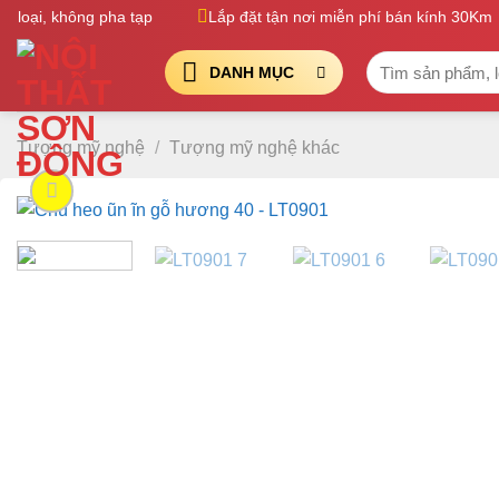
Bỏ
oại, không pha tạp
Lắp đặt tận nơi miễn phí bán kính 30Km
qua
Tìm
nội
DANH MỤC
kiếm:
dung
Tượng mỹ nghệ
/
Tượng mỹ nghệ khác