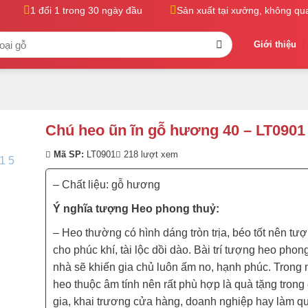
1 đổi 1 trong 30 ngày đầu
Sản xuất tại xưởng, không qua t
Giới thiệu
Chú heo ũn ĩn gỗ hương 40 – LT0901
Mã SP:
LT0901
218 lượt xem
– Chất liệu: gỗ hương
Ý nghĩa tượng Heo phong thuỷ:
– Heo thường có hình dáng tròn trịa, béo tốt nên tư
cho phúc khí, tài lộc dồi dào. Bài trí tượng heo phon
nhà sẽ khiến gia chủ luôn ấm no, hạnh phúc. Trong
heo thuộc âm tính nên rất phù hợp là quà tặng trong 
gia, khai trương cửa hàng, doanh nghiệp hay làm 