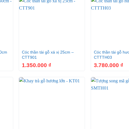
+
+
50cm
Cóc thần tài gỗ xá xị 25cm –
Cóc thần tài gỗ hư
CTT901
CTTTH03
1.350.000
₫
3.780.000
₫
+
+