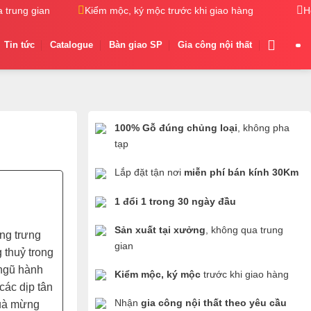
rung gian
Kiểm mộc, ký mộc trước khi giao hàng
Nhận gi
H
Tin tức
Catalogue
Bàn giao SP
Gia công nội thất
100% Gỗ đúng chủng loại
, không pha
tạp
Lắp đặt tận nơi
miễn phí bán kính 30Km
1 đổi 1 trong 30 ngày đầu
Sản xuất tại xưởng
, không qua trung
ợng trưng
gian
g thuỷ trong
 ngũ hành
Kiểm mộc, ký mộc
trước khi giao hàng
các dịp tân
Nhận
gia công nội thất theo yêu cầu
quà mừng