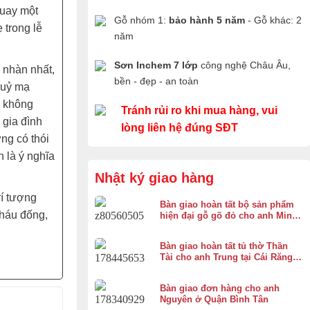
quay một
Gỗ nhóm 1:
bảo hành 5 năm
- Gỗ khác: 2
 trong lễ
năm
Sơn Inchem 7 lớp
công nghệ Châu Âu,
 nhàn nhất,
bền - đẹp - an toàn
huỷ mạ
, không
Tránh rủi ro khi mua hàng, vui
 gia đình
lòng liên hệ đúng SĐT
ờng có thói
 là ý nghĩa
Nhật ký giao hàng
rí tượng
Bàn giao hoàn tất bộ sản phẩm
cháu đống,
hiện đại gỗ gõ đỏ cho anh Minh
ở Bình Chánh
Bàn giao hoàn tất tủ thờ Thần
Tài cho anh Trung tại Cái Răng,
Cần Thơ
Bàn giao đơn hàng cho anh
Nguyên ở Quận Bình Tân