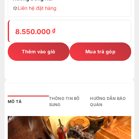
Liên hệ đặt hàng
₫
8.550.000
Thêm vào giỏ
Mua trả góp
THÔNG TIN BỔ
HƯỚNG DẪN BẢO
MÔ TẢ
SUNG
QUẢN