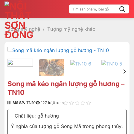
Bỏ
Tìm
qua
kiếm:
nội
dung
Tượng mỹ nghệ
/
Tượng mỹ nghệ khác
Song mã kéo ngân lượng gỗ hương –
TN10
Mã SP:
TN10
127 lượt xem
– Chất liệu: gỗ hương
Ý nghĩa của tượng gỗ Song Mã trong phong thủy: