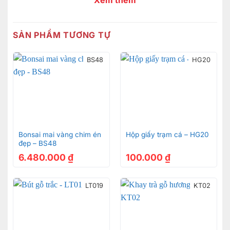
Xem thêm
SẢN PHẨM TƯƠNG TỰ
BS48
HG20
Bonsai mai vàng chim én
Hộp giấy trạm cá – HG20
đẹp – BS48
6.480.000
₫
100.000
₫
LT019
KT02