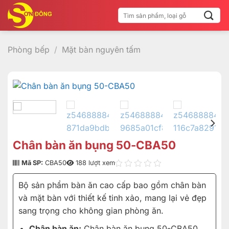
Bỏ
Tìm
qua
kiếm:
nội
dung
Phòng bếp
/
Mặt bàn nguyên tấm
Chân bàn ăn bụng 50-CBA50
Mã SP:
CBA50
188 lượt xem
Bộ sản phẩm bàn ăn cao cấp bao gồm chân bàn
và mặt bàn với thiết kế tinh xảo, mang lại vẻ đẹp
sang trọng cho không gian phòng ăn.
Chân bàn ăn:
Chân bàn ăn bụng 50-CBA50