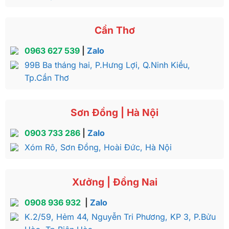
Cần Thơ
Mặt ghế trơn tôn lên vẻ đẹp tự nhiên của chất liệu
0963 627 539
|
Zalo
99B Ba tháng hai, P.Hưng Lợi, Q.Ninh Kiều,
Tp.Cần Thơ
Sơn Đồng | Hà Nội
0903 733 286
|
Zalo
Xóm Rô, Sơn Đồng, Hoài Đức, Hà Nội
Xưởng | Đồng Nai
0908 936 932
|
Zalo
K.2/59, Hẻm 44, Nguyễn Tri Phương, KP 3, P.Bửu
Bộ bàn ghế phòng ăn gỗ cẩm lai có màu sắc và vân gỗ