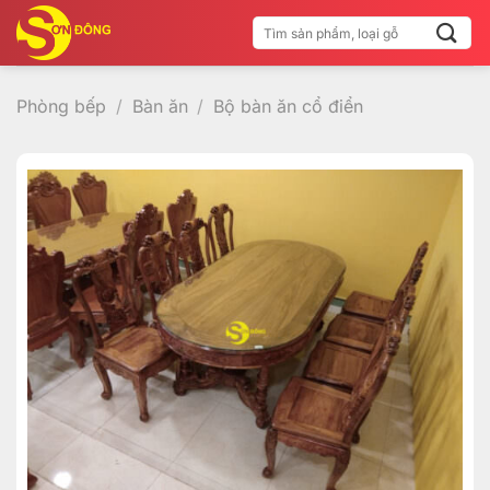
Bỏ
Tìm
qua
kiếm:
nội
dung
Phòng bếp
/
Bàn ăn
/
Bộ bàn ăn cổ điển