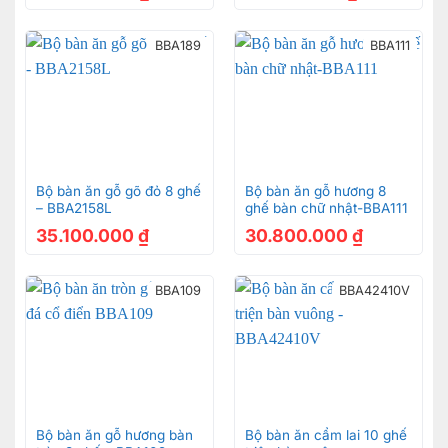
BBA189
BBA111
Yếm bàn được chạm nổi họa tiết mềm mại tăng tính
thẩm mỹ cho sản phẩm
Bộ bàn ăn gỗ gõ đỏ 8 ghế
Bộ bàn ăn gỗ hương 8
– BBA2158L
ghế bàn chữ nhật-BBA111
35.100.000
₫
30.800.000
₫
Ghế ăn chạm đào tựa gương mang đến vẻ đẹp tinh tế,
sang trọng
BBA109
BBA42410V
Bộ bàn ăn gỗ hương bàn
Bộ bàn ăn cẩm lai 10 ghế