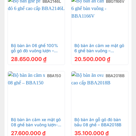
BBA2146L
BBG1166V
Bộ bàn ăn 06 ghế 100%
Bộ bàn ăn căm xe mặt gõ
gỗ gõ đỏ vuông lượn –
6 ghế bàn vuông –
BBA2146L
BBA1166V
28.650.000
₫
20.500.000
₫
Mặt bàn hình ovan có kích thước 2,12m × 1,04m rộng rãi
mang đến không gian ăn uống thoải mái
BBA150
BBA2018B
Bộ bàn ăn căm xe mặt gõ
Bộ bàn ăn gỗ gõ đỏ bàn
08 ghế bàn vuông lượn-
bầu 08 ghế – BBA2018B
BBA150
27.600.000
₫
35.100.000
₫