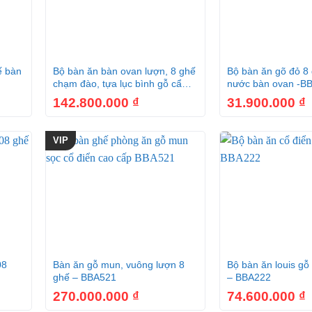
+
+
ế bàn
Bộ bàn ăn bàn ovan lượn, 8 ghế
Bộ bàn ăn gõ đỏ 8 
chạm đào, tựa lục bình gỗ cẩm
nước bàn ovan -B
lai VN siêu vip – BBA159B
142.800.000
₫
31.900.000
₫
VIP
+
+
08
Bàn ăn gỗ mun, vuông lượn 8
Bộ bàn ăn louis gỗ
ghế – BBA521
– BBA222
270.000.000
₫
74.600.000
₫