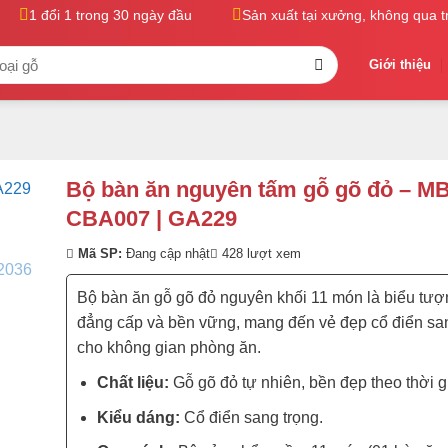
1 đổi 1 trong 30 ngày đầu
Sản xuất tại xưởng, không qua trun
Giới thiệu
Bộ bàn ăn nguyên tấm gỗ gõ đỏ – M
CBA007 | GA229
Mã SP:
Đang cập nhật
428 lượt xem
Bộ bàn ăn gỗ gõ đỏ nguyên khối 11 món là biểu tượ
đẳng cấp và bền vững, mang đến vẻ đẹp cổ điển sa
cho không gian phòng ăn.
Chất liệu:
Gỗ gõ đỏ tự nhiên, bền đẹp theo thời g
Kiểu dáng:
Cổ điển sang trọng.