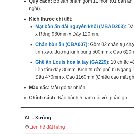
Quy cách:
Bộ sản phẩm gồm 11 món (01 bàn ăn 
ngồi).
Kích thước chi tiết:
Mặt bàn ăn dài nguyên khối (MBAD203):
Dà
x Rộng 930mm x Dày 120mm.
Chân bàn ăn (CBA007):
Gồm 02 chân trụ ch
tinh xảo, đường kính bụng 500mm x Cao 620
Ghế ăn Louis hoa lá tây (GA229):
10 chiếc v
liền tấm dày 30mm. Kích thước phủ bì Ngang
Sâu 470mm x Cao 1160mm (Chiều cao mặt g
Màu sắc:
Màu gỗ tự nhiên.
Chính sách:
Bảo hành 5 năm đối với phần gỗ.
AL - Xưởng
Liên hệ đặt hàng