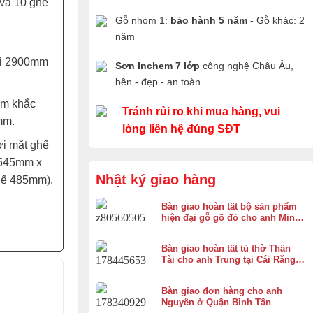
và 10 ghế
Gỗ nhóm 1:
bảo hành 5 năm
- Gỗ khác: 2
năm
i 2900mm
Sơn Inchem 7 lớp
công nghệ Châu Âu,
bền - đẹp - an toàn
ạm khắc
Tránh rủi ro khi mua hàng, vui
mm.
lòng liên hệ đúng SĐT
ới mặt ghế
 545mm x
Nhật ký giao hàng
hế 485mm).
Bàn giao hoàn tất bộ sản phẩm
hiện đại gỗ gõ đỏ cho anh Minh
ở Bình Chánh
Bàn giao hoàn tất tủ thờ Thần
Tài cho anh Trung tại Cái Răng,
Cần Thơ
Bàn giao đơn hàng cho anh
Nguyên ở Quận Bình Tân