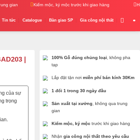
g gian
Kiểm mộc, ký mộc trước khi giao hàng
Nhận gia c
H
Tin tức
Catalogue
Bàn giao SP
Gia công nội thất
100% Gỗ đúng chủng loại
, không pha
BAD203 |
tạp
Lắp đặt tận nơi
miễn phí bán kính 30Km
1 đổi 1 trong 30 ngày đầu
ng của sự
ng trọng
Sản xuất tại xưởng
, không qua trung
gian
ian.
Kiểm mộc, ký mộc
trước khi giao hàng
Nhận
gia công nội thất theo yêu cầu