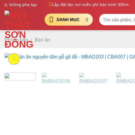
Bỏ
i, không pha tạp
Lắp đặt tận nơi miễn phí bán kính 30Km
qua
Tìm
nội
DANH MỤC
kiếm:
dung
Phòng bếp
/
Bàn ăn