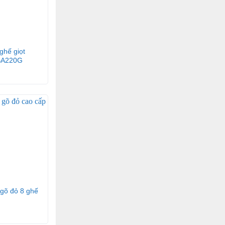
ghế giọt
BA220G
 gõ đỏ 8 ghế