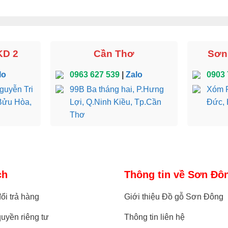
KD 2
Cần Thơ
Sơn 
lo
0963 627 539
|
Zalo
0903 
guyễn Tri
99B Ba tháng hai, P.Hưng
Xóm R
Bửu Hòa,
Lợi, Q.Ninh Kiều, Tp.Cần
Đức, 
Thơ
ch
Thông tin về Sơn Đô
ổi trả hàng
Giới thiệu Đồ gỗ Sơn Đông
uyền riêng tư
Thông tin liên hệ