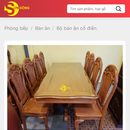
Bỏ
Tìm
qua
kiếm:
nội
dung
Phòng bếp
/
Bàn ăn
/
Bộ bàn ăn cổ điển