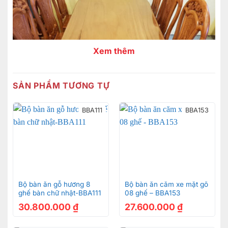
Xem thêm
SẢN PHẨM TƯƠNG TỰ
BBA111
BBA153
Mặt bàn trơn làm nổi bật màu sắc trầm ấm và vân gỗ
siêu đẹp
Bộ bàn ăn gỗ hương 8
Bộ bàn ăn căm xe mặt gõ
ghế bàn chữ nhật-BBA111
08 ghế – BBA153
30.800.000
₫
27.600.000
₫
Yếm bàn được chạm khắc họa tiết cổ điển tinh tế