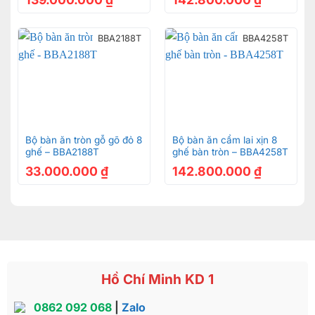
ngoài bóng loáng vô cùng sang trọng
BBA2188T
BBA4258T
Bộ bàn ăn tròn gỗ gõ đỏ 8
Bộ bàn ăn cẩm lai xịn 8
ghế – BBA2188T
ghế bàn tròn – BBA4258T
33.000.000
₫
142.800.000
₫
Hồ Chí Minh KD 1
0862 092 068
|
Zalo