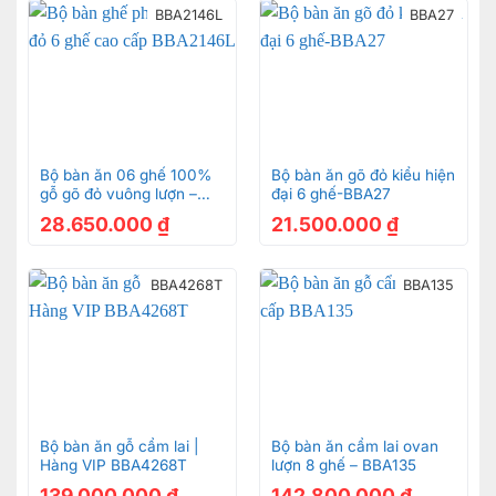
BBA2146L
BBA27
Bộ bàn ăn gõ đỏ 8 ghế, bàn vuông lượn- BBA216GL
Bộ bàn ăn 06 ghế 100%
Bộ bàn ăn gõ đỏ kiểu hiện
gỗ gõ đỏ vuông lượn –
đại 6 ghế-BBA27
BBA2146L
28.650.000
₫
21.500.000
₫
Ghế ăn cổ điển được chạm khắc họa tiết hoa lá tây tinh
xảo, sắc nét
BBA4268T
BBA135
Bộ bàn ăn gỗ cẩm lai |
Bộ bàn ăn cẩm lai ovan
Bộ bàn ăn gõ đỏ BBA216GL được sơn 7 lớp PU cao cấp
Hàng VIP BBA4268T
lượn 8 ghế – BBA135
cùng công nghệ tráng gương tân tiến mang đến vẻ
139.000.000
₫
142.800.000
₫