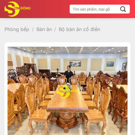
Bỏ
Tìm
qua
kiếm:
nội
dung
Phòng bếp
/
Bàn ăn
/
Bộ bàn ăn cổ điển