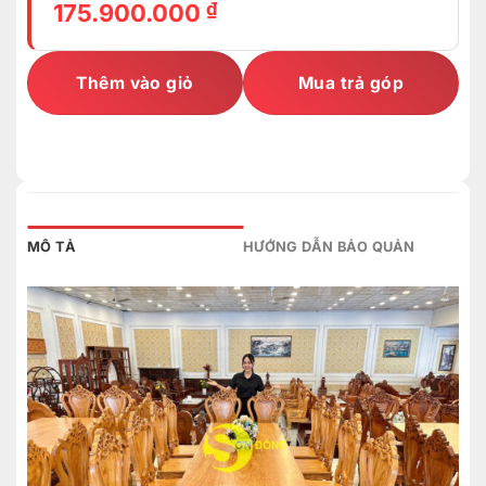
₫
175.900.000
Thêm vào giỏ
Mua trả góp
MÔ TẢ
HƯỚNG DẪN BẢO QUẢN