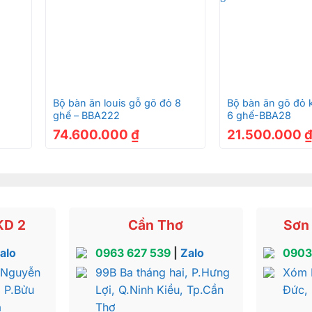
 chó trong năm 2024
 chống mối mọt và cong vênh tốt, đảm bảo sử dụng lâu dài
áp mang lại cảm giác gần gũi, sang trọng cho không gian
+
+
 là đồ dùng mà còn là biểu tượng của sự đẳng cấp, thể hi
Bộ bàn ăn louis gỗ gõ đỏ 8
Bộ bàn ăn gõ đỏ k
ghế – BBA222
6 ghế-BBA28
u tư vào một sản phẩm có giá trị lâu dài, vừa bền đẹp vừa 
74.600.000
₫
21.500.000
-hien-dai-8-ghe-BBA7018
KD 2
Cần Thơ
Sơn 
alo
0963 627 539
|
Zalo
0903
-hien-dai-8-ghe-BBA7018
 Nguyễn
99B Ba tháng hai, P.Hưng
Xóm 
, P.Bửu
Lợi, Q.Ninh Kiều, Tp.Cần
Đức,
a
Thơ