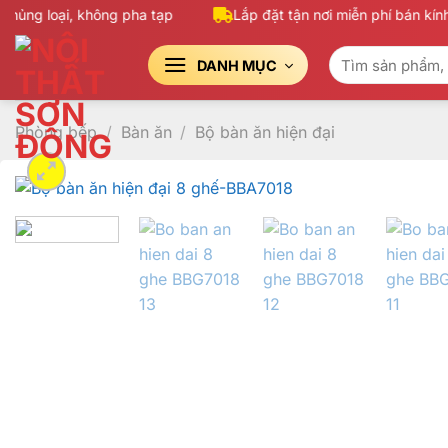
Bỏ
ng loại, không pha tạp
Lắp đặt tận nơi miễn phí bán kính 
qua
Tìm
nội
DANH MỤC
kiếm:
dung
Phòng bếp
/
Bàn ăn
/
Bộ bàn ăn hiện đại