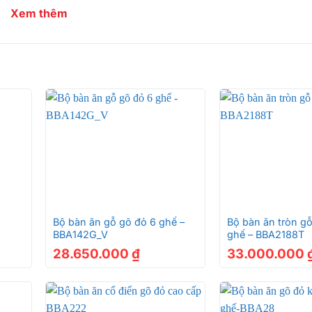
Xem thêm
-hien-dai-8-ghe-BBA7018
g cách hiện đại, tối giản nhưng không kém phần tinh tế. Các
ng nét mềm mại của ghế, tất cả tạo nên một tổng thể hài h
n này, quý khách nào không thích bộ bàn ăn cổ điển nhiều họa
ng vệ sinh và lau chùi…
+
+
-hien-dai-8-ghe-BBA7018
Bộ bàn ăn gỗ gõ đỏ 6 ghế –
Bộ bàn ăn tròn gỗ
BBA142G_V
ghế – BBA2188T
28.650.000
₫
33.000.000
-hien-dai-8-ghe-BBA7018