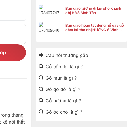
Bàn giao tượng di lặc cho khách
chị Hà ở Bình Tân
Bàn giao hoàn tất đông hồ cây gỗ
cẩm lai cho chị HƯƠNG ở Vĩnh
Thạnh Cần Thơ
góp
Câu hỏi thường gặp
Gỗ cẩm lai là gì ?
Gỗ mun là gì ?
Gỗ gõ đỏ là gì ?
Gỗ hương là gì ?
Gỗ óc chó là gì ?
trong tháng
 kế nội thất