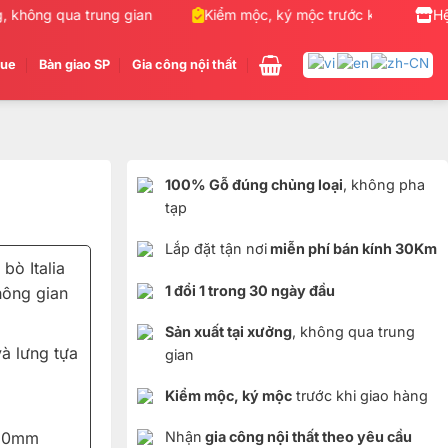
không qua trung gian
Kiểm mộc, ký mộc trước khi giao hàng
Hệ
gue
Bàn giao SP
Gia công nội thất
100% Gỗ đúng chủng loại
, không pha
tạp
Lắp đặt tận nơi
miễn phí bán kính 30Km
bò Italia
1 đổi 1 trong 30 ngày đầu
hông gian
Sản xuất tại xưởng
, không qua trung
à lưng tựa
gian
Kiểm mộc, ký mộc
trước khi giao hàng
730mm
Nhận
gia công nội thất theo yêu cầu