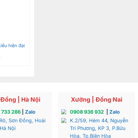
.
 sống.
ện gu thẩm
iểu hiện đại
tăng giá trị
₫
Đồng | Hà Nội
Xưởng | Đồng Nai
 733 286
|
Zalo
0908 936 932
|
Zalo
Rô, Sơn Đồng, Hoài
K.2/59, Hẻm 44, Nguyễn
 Hà Nội
Tri Phương, KP 3, P.Bửu
Hòa, Tp.Biên Hòa