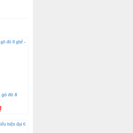
 chi tiết
òa và sang
 tiết thì đây
 gõ đỏ 8
₫