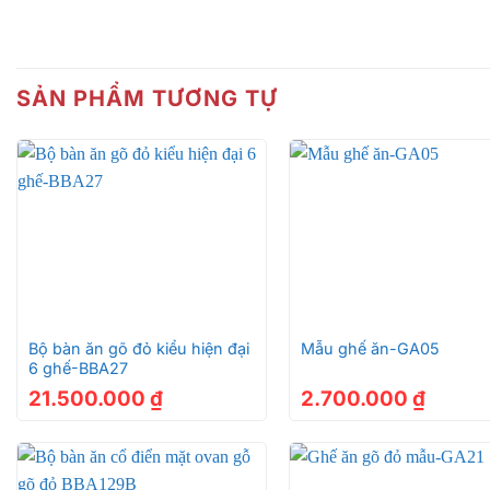
Bo-ban-an
Thiết kế hiện đại, sang trọng
SẢN PHẨM TƯƠNG TỰ
Bộ bàn ăn gỗ óc chó Bắc Mỹ loại 1 được thiết kế với phon
được gia công tỉ mỉ, từ chân bàn vững chắc đến các đườ
trọng.
Sạch sẽ dễ lau chùi là chi tiết đáng nói nhất ở bộ bàn ă
chính là giải pháp tốt cho sự lựa chọn ấy mà còn dễ dà
+
+
Bo-ban-an
Bộ bàn ăn gõ đỏ kiểu hiện đại
Mẫu ghế ăn-GA05
6 ghế-BBA27
21.500.000
₫
2.700.000
₫
Bo-ban-an