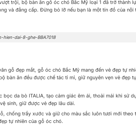
n vượt trội, bộ bàn ăn gỗ óc chó Bắc Mỹ loại 1 đã trở thành 
ẳng cấp. Đừng bỏ lỡ nếu bạn là một tín đồ của nội th
-hien-dai-8-ghe-BBA7018
 vân gỗ đẹp mắt, gỗ óc chó Bắc Mỹ mang đến vẻ đẹp tự nhi
bộ bàn ăn đều được chế tác tỉ mỉ, giữ nguyên vẹn vẻ đẹp t
 bọc da bò ITALIA, tạo cảm giác êm ái, thoải mái khi sử d
ệ sinh, giữ được vẻ đẹp lâu dài.
 chống trầy xước và giữ cho màu sắc luôn tươi mới theo t
đẹp tự nhiên của gỗ óc chó.