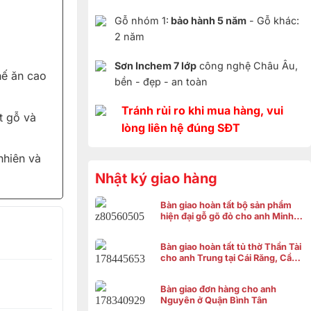
Gỗ nhóm 1:
bảo hành 5 năm
- Gỗ khác:
2 năm
Sơn Inchem 7 lớp
công nghệ Châu Âu,
ế ăn cao
bền - đẹp - an toàn
Tránh rủi ro khi mua hàng, vui
t gỗ và
lòng liên hệ đúng SĐT
 nhiên và
Nhật ký giao hàng
Bàn giao hoàn tất bộ sản phẩm
hiện đại gỗ gõ đỏ cho anh Minh ở
Bình Chánh
Bàn giao hoàn tất tủ thờ Thần Tài
cho anh Trung tại Cái Răng, Cần
Thơ
Bàn giao đơn hàng cho anh
Nguyên ở Quận Bình Tân