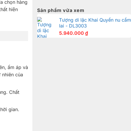
lựa chọn hàng
ất hiện
Sản phẩm vừa xem
Tượng di lặc Khai Quyển nu cẩm
lai - DL3003
5.940.000
₫
ên, ấm áp và
ự nhiên của
ụng. Chất
hời gian.