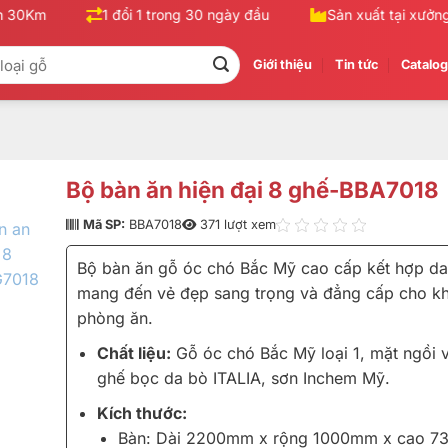
30Km
1 đổi 1 trong 30 ngày đầu
Sản xuất tại xưởng, 
Giới thiệu
Tin tức
Catalo
Bộ bàn ăn hiện đại 8 ghế-BBA7018
Mã SP:
BBA7018
371 lượt xem
Bộ bàn ăn gỗ óc chó Bắc Mỹ cao cấp kết hợp da 
mang đến vẻ đẹp sang trọng và đẳng cấp cho k
phòng ăn.
Chất liệu:
Gỗ óc chó Bắc Mỹ loại 1, mặt ngồi v
ghế bọc da bò ITALIA, sơn Inchem Mỹ.
Kích thước:
Bàn: Dài 2200mm x rộng 1000mm x cao 