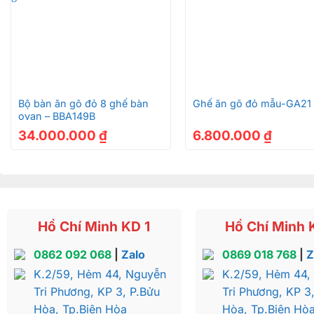
Lý do nên chọn mua nội thất gỗ óc
Độ bền cao:
Gỗ óc chó có độ bền vượt trội, khả năng
Vẻ đẹp tự nhiên:
Vân gỗ óc chó đẹp mắt, màu sắc ấm 
+
+
Đẳng cấp và sang trọng:
Nội thất gỗ óc chó không chỉ
mỹ của gia chủ.
Bộ bàn ăn gõ đỏ 8 ghế bàn
Ghế ăn gõ đỏ mẫu-GA21
ovan – BBA149B
Giá trị đầu tư:
Sở hữu nội thất gỗ óc chó là bạn đang đầ
34.000.000
₫
6.800.000
₫
theo thời gian.
Bo-ban-an
Hồ Chí Minh KD 1
Hồ Chí Minh 
0862 092 068
|
Zalo
0869 018 768
|
Z
Bo-ban-an
K.2/59, Hẻm 44, Nguyễn
K.2/59, Hẻm 44,
Tri Phương, KP 3, P.Bửu
Tri Phương, KP 3
Hòa, Tp.Biên Hòa
Hòa, Tp.Biên Hò