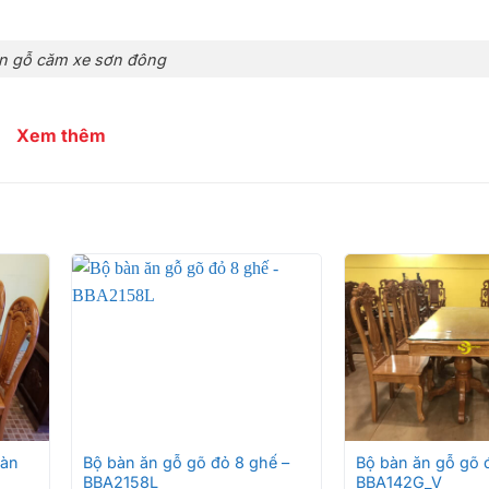
n gỗ căm xe sơn đông
Xem thêm
n gỗ căm xe sơn đông
n gỗ căm xe sơn đông
+
+
bàn
Bộ bàn ăn gỗ gõ đỏ 8 ghế –
Bộ bàn ăn gỗ gõ 
BBA2158L
BBA142G_V