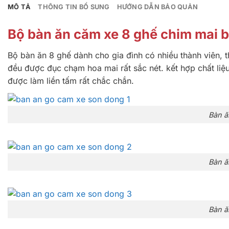
MÔ TẢ
THÔNG TIN BỔ SUNG
HƯỚNG DẪN BẢO QUẢN
Bộ bàn ăn căm xe 8 ghế chim mai
Bộ bàn ăn 8 ghế dành cho gia đình có nhiều thành viên, 
đều được đục chạm hoa mai rất sắc nét. kết hợp chất li
được làm liền tấm rất chắc chắn.
Bàn ă
Bàn ă
Bàn ă