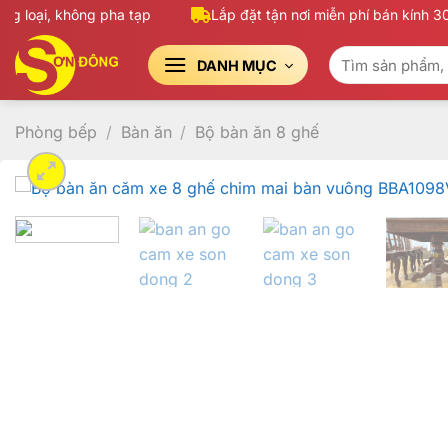
Bỏ
loại, không pha tạp
Lắp đặt tận nơi miễn phí bán kính 30K
qua
Tìm
nội
DANH MỤC
kiếm:
dung
Phòng bếp
/
Bàn ăn
/
Bộ bàn ăn 8 ghế