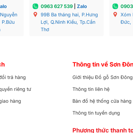
alo
0963 627 539
|
Zalo
0903
 Nguyễn
99B Ba tháng hai, P.Hưng
Xóm 
, P.Bửu
Lợi, Q.Ninh Kiều, Tp.Cần
Đức,
a
Thơ
ch
Thông tin về Sơn Đô
đổi trả hàng
Giới thiệu Đồ gỗ Sơn Đông
quyền riêng tư
Thông tin liên hệ
giao hàng
Bản đồ hệ thống cửa hàng
Thông tin tuyển dụng
n gỗ căm xe sơn đông
Phương thức thanh t