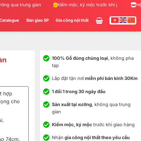
ng qua trung gian
Kiểm mộc, ký mộc trước khi giao hàng
Hệ
Catalogue
Bàn giao SP
Gia công nội thất
àn
100% Gỗ đúng chủng loại
, không pha
tạp
Lắp đặt tận nơi
miễn phí bán kính 30Km
1 đổi 1 trong 30 ngày đầu
t hợp
rọng cho
Sản xuất tại xưởng
, không qua trung
gian
ỉ.
Kiểm mộc, ký mộc
trước khi giao hàng
Nhận
gia công nội thất theo yêu cầu
ao 74cm.