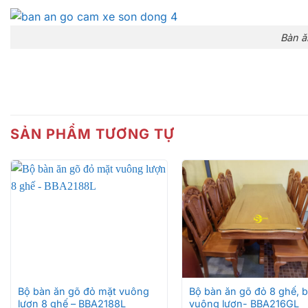
Bàn ă
Bàn ă
SẢN PHẨM TƯƠNG TỰ
Bàn ă
+
+
Bộ bàn ăn gõ đỏ mặt vuông
Bộ bàn ăn gõ đỏ 8 ghế, 
lượn 8 ghế – BBA2188L
vuông lượn- BBA216GL