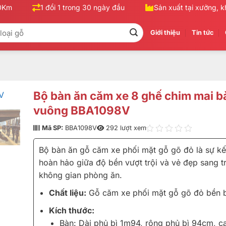
m
1 đổi 1 trong 30 ngày đầu
Sản xuất tại xưởng, khô
Giới thiệu
Tin tức
Bộ bàn ăn căm xe 8 ghế chim mai b
vuông BBA1098V
Mã SP:
BBA1098V
292 lượt xem
Bộ bàn ăn gỗ căm xe phối mặt gỗ gõ đỏ là sự kế
hoàn hảo giữa độ bền vượt trội và vẻ đẹp sang t
không gian phòng ăn.
Chất liệu:
Gỗ căm xe phối mặt gỗ gõ đỏ bền b
Kích thước:
Bàn: Dài phủ bì 1m94, rộng phủ bì 94cm, c