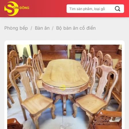
Bỏ
Tìm
qua
kiếm:
nội
dung
Phòng bếp
/
Bàn ăn
/
Bộ bàn ăn cổ điển